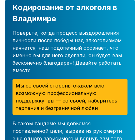
Кодирование от алкоголя в
Владимире
Поверьте, когда процесс выздоровления
личности после победы над алкоголизмом
начнется, наш подопечный осознает, что
именно вы для него сделали, он будет вам
бесконечно благодарен! Давайте работать
вместе
Мы со своей стороны окажем всю
возможную профессиональную
поддержку, вы — со своей, наберитесь
терпения и безграничной любви
В таком тандеме мы добьемся
поставленной цели, вырвав из рук смерти
еще одного зависимого и вернув вам того