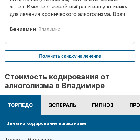
хотел. Вместе с женой выбрали вашу клинику
для лечения хронического алкоголизма. Врач
выбрал оптимальный способ кодирования
сроком на три года. Вшивание препаратов
Вениамин
Владимир
безболезненное. После чего было комплексное
лечение. Врачом наркологом было подобрано
несколько начальных эффективных методик
Получить скидку на лечение
для меня. Я завязал с приемом спиртных
напитков (Без лирики со стороны жены,
конечно не обошлось.). На учете нигде не
Стоимость кодирования от
состою. И вот срок кодировки уже прошел,
алкоголизма в Владимире
но я пить не хочу совсем. Я отказался от
употребления алкоголя навсегда. Спасибо!
ТОРПЕДО
ЭСПЕРАЛЬ
ГИПНОЗ
ПРО
Цены на кодирование вшиванием
Торпедо 6 месяцев