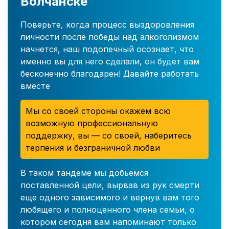
Волчанске
Поверьте, когда процесс выздоровления
личности после победы над алкоголизмом
начнется, наш подопечный осознает, что
именно вы для него сделали, он будет вам
бесконечно благодарен! Давайте работать
вместе
Мы со своей стороны окажем всю
возможную профессиональную
поддержку, вы — со своей, наберитесь
терпения и безграничной любви
В таком тандеме мы добьемся
поставленной цели, вырвав из рук смерти
еще одного зависимого и вернув вам того
любящего и полноценного члена семьи, о
котором сегодня вам напоминают только