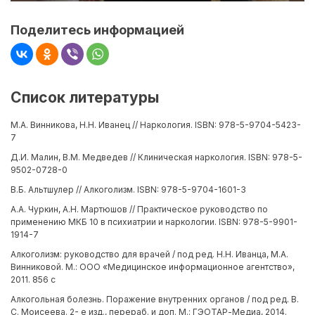
Поделитесь информацией
Список литературы
М.А. Винникова, Н.Н. Иванец // Наркология. ISBN: 978-5-9704-5423-
7
Д.И. Малин, В.М. Медведев // Клиническая наркология. ISBN: 978-5-
9502-0728-0
В.Б. Альтшулер // Алкоголизм. ISBN: 978-5-9704-1601-3
А.А. Чуркин, А.Н. Мартюшов // Практическое руководство по
применению МКБ 10 в психиатрии и наркологии. ISBN: 978-5-9901-
1914-7
Алкоголизм: руководство для врачей / под ред. Н.Н. Иванца, М.А.
Винниковой. М.: ООО «Медицинское информационное агентство»,
2011. 856 с
Алкогольная болезнь. Поражение внутренних органов / под ред. В.
С. Моисеева. 2- е изд., перераб. и доп. М.: ГЭОТАР-Медиа, 2014.