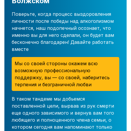
Волжском
Поверьте, когда процесс выздоровления
личности после победы над алкоголизмом
начнется, наш подопечный осознает, что
именно вы для него сделали, он будет вам
бесконечно благодарен! Давайте работать
вместе
Мы со своей стороны окажем всю
возможную профессиональную
поддержку, вы — со своей, наберитесь
терпения и безграничной любви
В таком тандеме мы добьемся
поставленной цели, вырвав из рук смерти
еще одного зависимого и вернув вам того
любящего и полноценного члена семьи, о
котором сегодня вам напоминают только