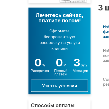
3 
Лечитесь сейчас,
платите потом!
Из
Оформите
фи
за
беспроцентную
рассрочку на услуги
клиники
Из
пс
0
0
3
за
%
₽
6/12
Рассрочка
Первый
Месяцев
платеж
Со
ре
Узнать условия
Способы оплаты