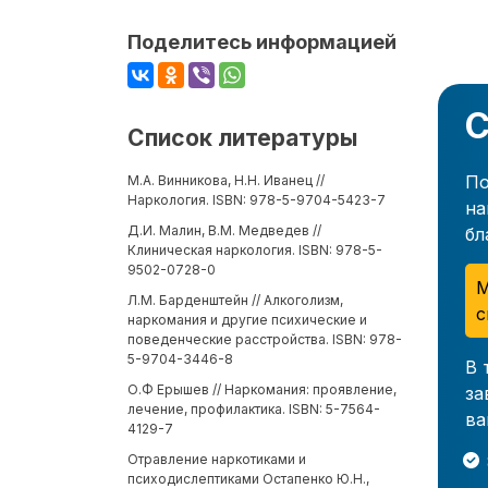
Поделитесь информацией
С
Список литературы
По
М.А. Винникова, Н.Н. Иванец //
Наркология. ISBN: 978-5-9704-5423-7
на
Д.И. Малин, В.М. Медведев //
бл
Клиническая наркология. ISBN: 978-5-
9502-0728-0
М
Л.М. Барденштейн // Алкоголизм,
с
наркомания и другие психические и
поведенческие расстройства. ISBN: 978-
5-9704-3446-8
В 
О.Ф Ерышев // Наркомания: проявление,
за
лечение, профилактика. ISBN: 5-7564-
ва
4129-7
Отравление наркотиками и
психодислептиками Остапенко Ю.Н.,