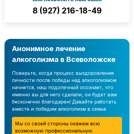
8 (927) 216-18-49
Анонимное лечение
алкоголизма в Всеволожске
Поверьте, когда процесс выздоровления
личности после победы над алкоголизмом
начнется, наш подопечный осознает, что
именно вы для него сделали, он будет вам
бесконечно благодарен! Давайте работать
вместе и победим алкоголизм в семье
Мы со своей стороны окажем всю
возможную профессиональную