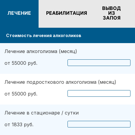
теряя времени, подобрали для меня несколько
ВЫВОД
ЛЕЧЕНИЕ
РЕАБИЛИТАЦИЯ
ИЗ
эффективных методов. Психиатр определил
ЗАПОЯ
наличие дополнительных проблем. Также хочу
вам сказать, что огромное значение имеет
Стоимость лечения алкоголиков
мотивация. Сейчас я абсолютно не
употребляю напитков. Не пью уже три года,
надеюсь продолжать в том же духе.
Лечение алкоголизма (месяц)
от 55000 руб.
Лечение подросткового алкоголизма (месяц)
от 55000 руб.
Лечение в стационаре / сутки
от 1833 руб.