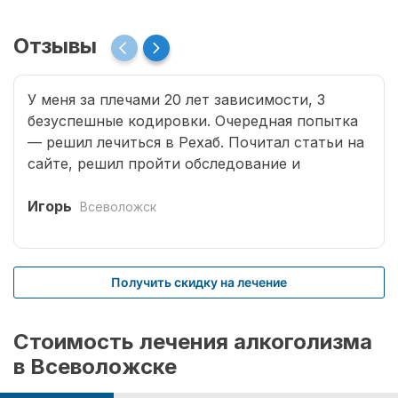
Отзывы
У меня за плечами 20 лет зависимости, 3
безуспешные кодировки. Очередная попытка
— решил лечиться в Рехаб. Почитал статьи на
сайте, решил пройти обследование и
записался. Мне было в первый раз сложно
обратиться к доктору. Врачи все деликатные,
Игорь
Всеволожск
грамотные. Кроме того, проводится
комплексное избавление наркомании.
Учитываются и хронические заболевания,
Получить скидку на лечение
приобретенные в результате длительных
запоев, отравление и т.д. На стационарном
комплексе провели процедуру кодирования.
Стоимость лечения алкоголизма
Вылечить в моем случае оказалось не так-то
в Всеволожске
просто. Мне было недостаточно только
оказания первой помощи при запое. Врачи, не