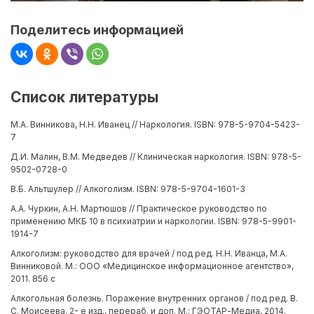
Поделитесь информацией
Список литературы
М.А. Винникова, Н.Н. Иванец // Наркология. ISBN: 978-5-9704-5423-
7
Д.И. Малин, В.М. Медведев // Клиническая наркология. ISBN: 978-5-
9502-0728-0
В.Б. Альтшулер // Алкоголизм. ISBN: 978-5-9704-1601-3
А.А. Чуркин, А.Н. Мартюшов // Практическое руководство по
применению МКБ 10 в психиатрии и наркологии. ISBN: 978-5-9901-
1914-7
Алкоголизм: руководство для врачей / под ред. Н.Н. Иванца, М.А.
Винниковой. М.: ООО «Медицинское информационное агентство»,
2011. 856 с
Алкогольная болезнь. Поражение внутренних органов / под ред. В.
С. Моисеева. 2- е изд., перераб. и доп. М.: ГЭОТАР-Медиа, 2014.