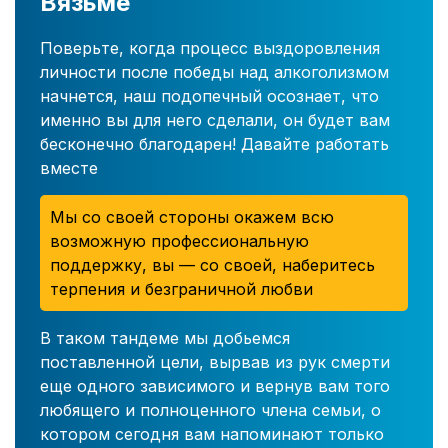
Вязьме
Поверьте, когда процесс выздоровления
личности после победы над алкоголизмом
начнется, наш подопечный осознает, что
именно вы для него сделали, он будет вам
бесконечно благодарен! Давайте работать
вместе
Мы со своей стороны окажем всю
возможную профессиональную
поддержку, вы — со своей, наберитесь
терпения и безграничной любви
В таком тандеме мы добьемся
поставленной цели, вырвав из рук смерти
еще одного зависимого и вернув вам того
любящего и полноценного члена семьи, о
котором сегодня вам напоминают только