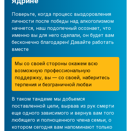
Ядрине
Поверьте, когда процесс выздоровления
личности после победы над алкоголизмом
начнется, наш подопечный осознает, что
именно вы для него сделали, он будет вам
бесконечно благодарен! Давайте работать
вместе
Мы со своей стороны окажем всю
возможную профессиональную
поддержку, вы — со своей, наберитесь
терпения и безграничной любви
В таком тандеме мы добьемся
поставленной цели, вырвав из рук смерти
еще одного зависимого и вернув вам того
любящего и полноценного члена семьи, о
котором сегодня вам напоминают только