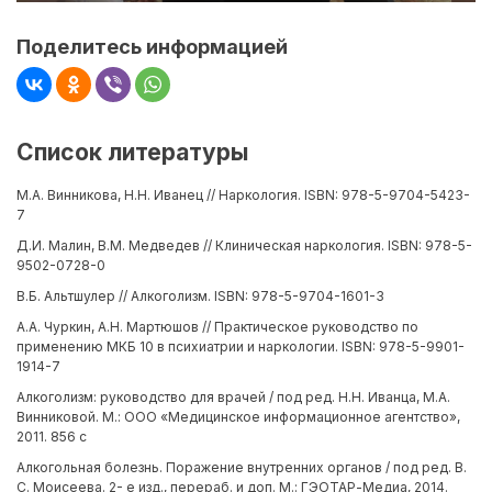
Поделитесь информацией
Список литературы
М.А. Винникова, Н.Н. Иванец // Наркология. ISBN: 978-5-9704-5423-
7
Д.И. Малин, В.М. Медведев // Клиническая наркология. ISBN: 978-5-
9502-0728-0
В.Б. Альтшулер // Алкоголизм. ISBN: 978-5-9704-1601-3
А.А. Чуркин, А.Н. Мартюшов // Практическое руководство по
применению МКБ 10 в психиатрии и наркологии. ISBN: 978-5-9901-
1914-7
Алкоголизм: руководство для врачей / под ред. Н.Н. Иванца, М.А.
Винниковой. М.: ООО «Медицинское информационное агентство»,
2011. 856 с
Алкогольная болезнь. Поражение внутренних органов / под ред. В.
С. Моисеева. 2- е изд., перераб. и доп. М.: ГЭОТАР-Медиа, 2014.