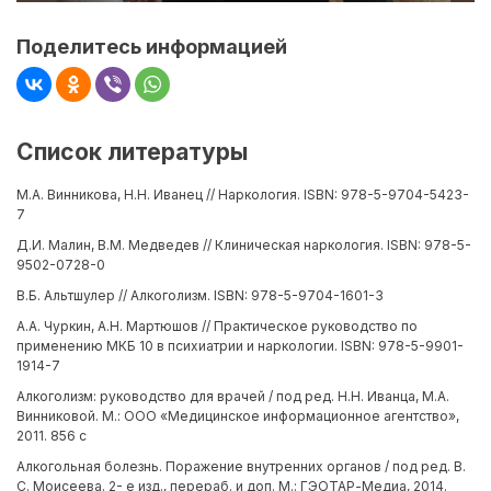
Поделитесь информацией
Список литературы
М.А. Винникова, Н.Н. Иванец // Наркология. ISBN: 978-5-9704-5423-
7
Д.И. Малин, В.М. Медведев // Клиническая наркология. ISBN: 978-5-
9502-0728-0
В.Б. Альтшулер // Алкоголизм. ISBN: 978-5-9704-1601-3
А.А. Чуркин, А.Н. Мартюшов // Практическое руководство по
применению МКБ 10 в психиатрии и наркологии. ISBN: 978-5-9901-
1914-7
Алкоголизм: руководство для врачей / под ред. Н.Н. Иванца, М.А.
Винниковой. М.: ООО «Медицинское информационное агентство»,
2011. 856 с
Алкогольная болезнь. Поражение внутренних органов / под ред. В.
С. Моисеева. 2- е изд., перераб. и доп. М.: ГЭОТАР-Медиа, 2014.