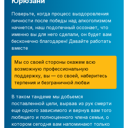
Юрюзани
Поверьте, когда процесс выздоровления
личности после победы над алкоголизмом
начнется, наш подопечный осознает, что
именно вы для него сделали, он будет вам
бесконечно благодарен! Давайте работать
вместе
Мы со своей стороны окажем всю
возможную профессиональную
поддержку, вы — со своей, наберитесь
терпения и безграничной любви
В таком тандеме мы добьемся
поставленной цели, вырвав из рук смерти
еще одного зависимого и вернув вам того
любящего и полноценного члена семьи, о
котором сегодня вам напоминают только