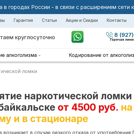
в городах России - в связи с расширением сети 
вы
Гарантия
Статьи
Акции и Скидки
Контакты
8 (927)
таем круглосуточно
Горячая лини
ие алкоголизма
Кодирование от алкоголи
тической ломки
ятие наркотической ломки
байкальске
от 4500 руб.
на
му и в стационаре
 возникает в случае резкого отказа от употребления 