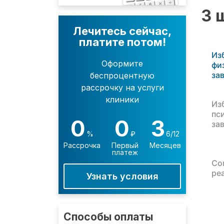
3 
Лечитесь сейчас,
платите потом!
Из
Оформите
фи
за
беспроцентную
рассрочку на услуги
клиники
Из
пс
0
0
3
за
%
₽
6/12
Рассрочка
Первый
Месяцев
платеж
Со
ре
Узнать условия
Способы оплаты