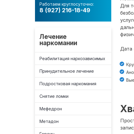
Работаем круглосуточно:
Для т
8 (927) 216-18-49
безб
услуг
даль
физич
Лечение
наркомании
Дата 
Реабилитация наркозависимых
Кру
Принудительное лечение
Ано
Вые
Подростковая наркомания
Снятие ломки
Хв
Мефедрон
Прост
Метадон
запис
Героин