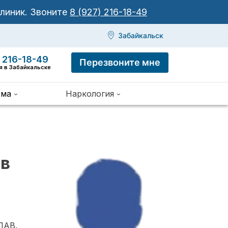
клиник.
Звоните
8 (927) 216-18-49
Забайкальск
 216-18-49
Перезвоните мне
я в Забайкальске
зма
Наркология
 в
ПАВ.