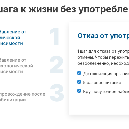
шага к жизни без употребл
1
бавление от
Отказ от упот
зической
висимости
1 шаг для отказа от упо
2
отмены. Чтобы пережить
бавление от
безболезненно, необход
ихологической
висимости
Детоксикация органи
3
5 разовое питание
Круглосуточное набл
провождение после
абилитации