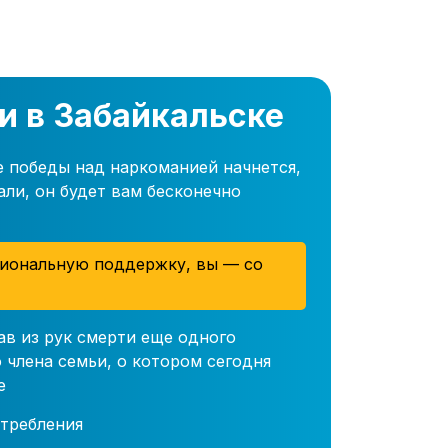
и в Забайкальске
е победы над наркоманией начнется,
али, он будет вам бесконечно
иональную поддержку, вы — со
ав из рук смерти еще одного
 члена семьи, о котором сегодня
е
требления