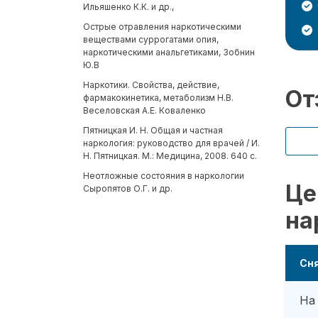
Ильяшенко К.К. и др.,
Острые отравления наркотическими
веществами суррогатами опия,
наркотическими анальгетиками, Зобнин
Ю.В
Наркотики. Свойства, действие,
От
фармакокинетика, метаболизм Н.В.
Веселовская А.Е. Коваленко
Пятницкая И. Н. Общая и частная
наркология: руководство для врачей / И.
Н. Пятницкая. М.: Медицина, 2008. 640 с.
Неотложные состояния в наркологии
Це
Сыропятов О.Г. и др.
на
Сня
На