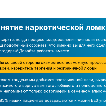
нятие наркотической ломк
верьте, когда процесс выздоровления личности посл
ш подопечный осознает, что именно вы для него сдел
агодарен! Давайте работать вместе
ы со своей стороны окажем всю возможную професс
воей, наберитесь терпения и безграничной любви
таком тандеме мы добьемся поставленной цели, вырв
висимого и вернув вам того любящего и полноценного
м напоминают только фотографии в семейном альбом
85% наших пациентов возвращаются к жизни БЕЗ упо