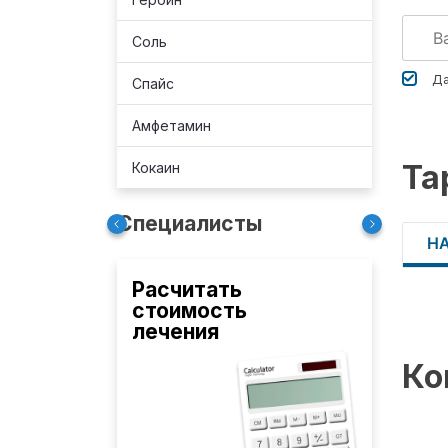
Соль
Да
Спайс
Амфетамин
Та
Кокаин
Специалисты
Н
Расчитать
стоимость
лечения
Ко