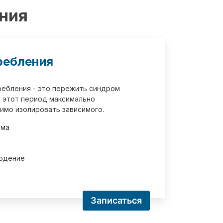
ения
ребления
требления - это пережить синдром
 этот период максимально
имо изолировать зависимого.
зма
юдение
Записаться