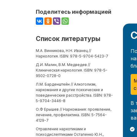
Поделитесь информацией
С
Список литературы
По
М.А. Винникова, Н.Н. Иванец //
Наркология. ISBN: 978-5-9704-5423-7
на
Д.И. Малин, В.М. Медведев //
бл
Клиническая наркология. ISBN: 978-5-
9502-0728-0
М
Л.М. Барденштейн // Алкоголизм,
с
наркомания и другие психические и
поведенческие расстройства. ISBN: 978-
5-9704-3446-8
В 
О.Ф Ерышев // Наркомания: проявление,
за
лечение, профилактика. ISBN: 5-7564-
ва
4129-7
Отравление наркотиками и
психодислептиками Остапенко Ю.Н.,