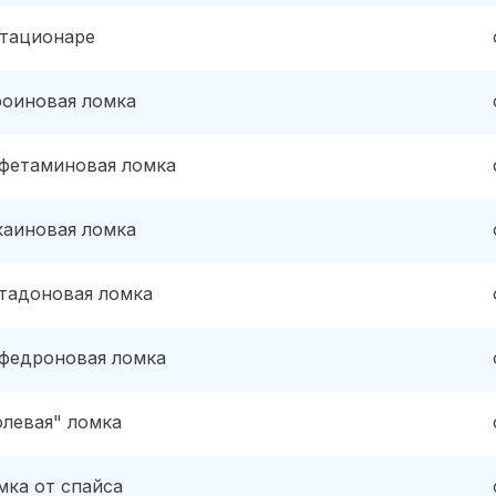
стационаре
роиновая ломка
фетаминовая ломка
каиновая ломка
тадоновая ломка
федроновая ломка
олевая" ломка
мка от спайса