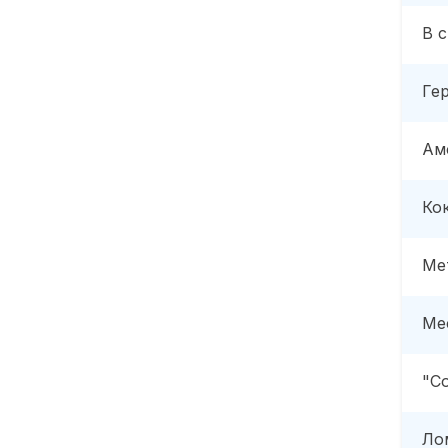
В 
Ге
Ам
Ко
Ме
Ме
"С
Ло