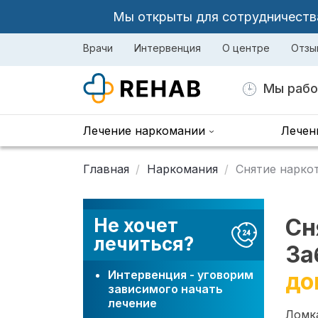
Мы открыты для сотрудничества 
Врачи
Интервенция
О центре
Отзы
Мы рабо
Лечение наркомании
Лечен
Главная
Наркомания
Снятие нарко
Сн
Не хочет
лечиться?
За
Интервенция - уговорим
до
зависимого начать
лечение
Ломка