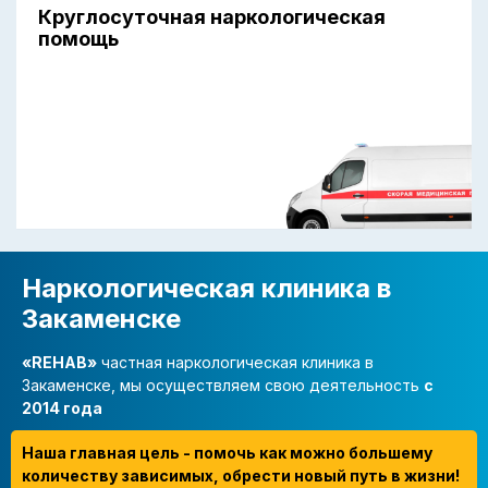
Круглосуточная наркологическая
помощь
Наркологическая клиника в
Закаменске
«REHAB»
частная наркологическая клиника в
Закаменске, мы осуществляем свою деятельность
с
2014 года
Наша главная цель - помочь как можно большему
количеству зависимых, обрести новый путь в жизни!