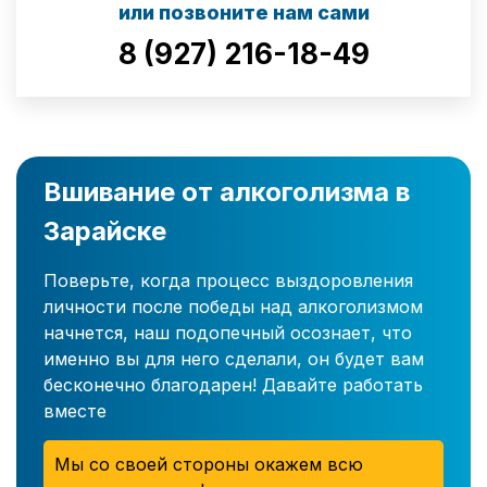
или позвоните нам сами
8 (927) 216-18-49
Вшивание от алкоголизма в
Зарайске
Поверьте, когда процесс выздоровления
личности после победы над алкоголизмом
начнется, наш подопечный осознает, что
именно вы для него сделали, он будет вам
бесконечно благодарен! Давайте работать
вместе
Мы со своей стороны окажем всю