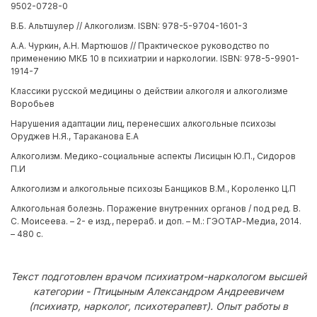
9502-0728-0
В.Б. Альтшулер // Алкоголизм. ISBN: 978-5-9704-1601-3
А.А. Чуркин, А.Н. Мартюшов // Практическое руководство по
применению МКБ 10 в психиатрии и наркологии. ISBN: 978-5-9901-
1914-7
Классики русской медицины о действии алкоголя и алкоголизме
Воробьев
Нарушения адаптации лиц, перенесших алкогольные психозы
Оруджев Н.Я., Тараканова Е.А
Алкоголизм. Медико-социальные аспекты Лисицын Ю.П., Сидоров
П.И
Алкоголизм и алкогольные психозы Банщиков В.М., Короленко Ц.П
Алкогольная болезнь. Поражение внутренних органов / под ред. В.
С. Моисеева. – 2- е изд., перераб. и доп. – М.: ГЭОТАР-Медиа, 2014.
– 480 с.
Текст подготовлен врачом психиатром-наркологом высшей
категории - Птицыным Александром Андреевичем
(психиатр, нарколог, психотерапевт). Опыт работы в