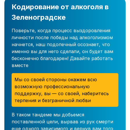
Кодирование от алкоголя в
Зеленоградске
Поверьте, когда процесс выздоровления
личности после победы над алкоголизмом
начнется, наш подопечный осознает, что
именно вы для него сделали, он будет вам
бесконечно благодарен! Давайте работать
вместе
Мы со своей стороны окажем всю
возможную профессиональную
поддержку, вы — со своей, наберитесь
терпения и безграничной любви
В таком тандеме мы добьемся
поставленной цели, вырвав из рук смерти
еще одного зависимого и вернув вам того