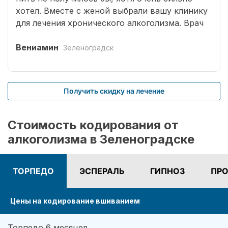
хотел. Вместе с женой выбрали вашу клинику
для лечения хронического алкоголизма. Врач
выбрал оптимальный способ кодирования
сроком на три года. Вшивание препаратов
Вениамин
Зеленоградск
безболезненное. После чего было комплексное
лечение. Врачом наркологом было подобрано
несколько начальных эффективных методик
Получить скидку на лечение
для меня. Я завязал с приемом спиртных
напитков (Без лирики со стороны жены,
конечно не обошлось.). На учете нигде не
Стоимость кодирования от
состою. И вот срок кодировки уже прошел,
алкоголизма в Зеленоградске
но я пить не хочу совсем. Я отказался от
употребления алкоголя навсегда. Спасибо!
ТОРПЕДО
ЭСПЕРАЛЬ
ГИПНОЗ
ПРО
Цены на кодирование вшиванием
Торпедо 6 месяцев