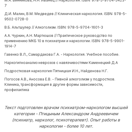
М.А. Винникова, Н.Н. Иванец // Наркология. ISBN: 978-5-9704-5423-
7
Д.И. Малин, В.М. Медведев // Клиническая наркология. ISBN: 978-5-
9502-0728-0
В.Б. Альтшулер // Алкоголизм. ISBN: 978-5-9704-1601-3
А.А. Чуркин, А.Н. Мартюшов // Практическое руководство по
применению МКБ 10 в психиатрии и наркологии. ISBN: 978-5-9901-
1914-7
Гавенко В.Л., Самардакова Г.А. - Наркология. Учебное пособие.
Наркогипноанализ неврозов с навязчивостями Каменецкий Д.А
Подростковая наркология Пятницкая И.Н., Найденова Н.Г.
Погосов А.В., Аносова Е.В. - Пивной алкоголизм у подростков.
Клиника, трансформация в другие формы зависимости,
профилактика
Текст подготовлен врачом психиатром-наркологом высшей
категории - Птицыным Александром Андреевичем
(психиатр, нарколог, психотерапевт). Опыт работы в
наркологии - более 10 лет.