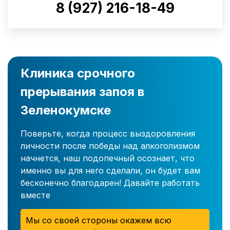
8 (927) 216-18-49
Клиника срочного
прерывания запоя в
Зеленокумске
Поверьте, когда процесс выздоровления
личности после победы над алкоголизмом
начнется, наш подопечный осознает, что
именно вы для него сделали, он будет вам
бесконечно благодарен! Давайте работать
вместе
Мы со своей стороны окажем всю