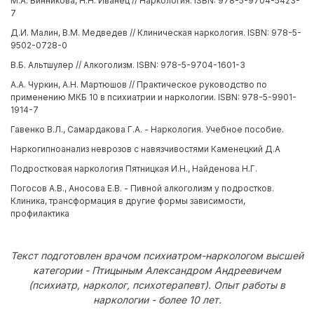
М.А. Винникова, Н.Н. Иванец // Наркология. ISBN: 978-5-9704-5423-
7
Д.И. Малин, В.М. Медведев // Клиническая наркология. ISBN: 978-5-
9502-0728-0
В.Б. Альтшулер // Алкоголизм. ISBN: 978-5-9704-1601-3
А.А. Чуркин, А.Н. Мартюшов // Практическое руководство по
применению МКБ 10 в психиатрии и наркологии. ISBN: 978-5-9901-
1914-7
Гавенко В.Л., Самардакова Г.А. - Наркология. Учебное пособие.
Наркогипноанализ неврозов с навязчивостями Каменецкий Д.А
Подростковая наркология Пятницкая И.Н., Найденова Н.Г.
Погосов А.В., Аносова Е.В. - Пивной алкоголизм у подростков.
Клиника, трансформация в другие формы зависимости,
профилактика
Текст подготовлен врачом психиатром-наркологом высшей
категории - Птицыным Александром Андреевичем
(психиатр, нарколог, психотерапевт). Опыт работы в
наркологии - более 10 лет.