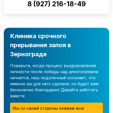
8 (927) 216-18-49
Клиника срочного
прерывания запоя в
Зернограде
Поверьте, когда процесс выздоровления
личности после победы над алкоголизмом
начнется, наш подопечный осознает, что
именно вы для него сделали, он будет вам
бесконечно благодарен! Давайте работать
вместе
Мы со своей стороны окажем всю