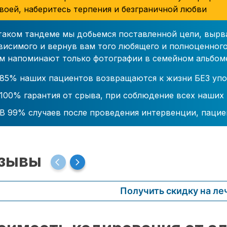
воей, наберитесь терпения и безграничной любви
таком тандеме мы добьемся поставленной цели, вырв
висимого и вернув вам того любящего и полноценного
м напоминают только фотографии в семейном альбом
85% наших пациентов возвращаются к жизни БЕЗ упо
100% гарантия от срыва, при соблюдение всех наших
В 99% случаев после проведения интервенции, пацие
зывы
Получить скидку на ле