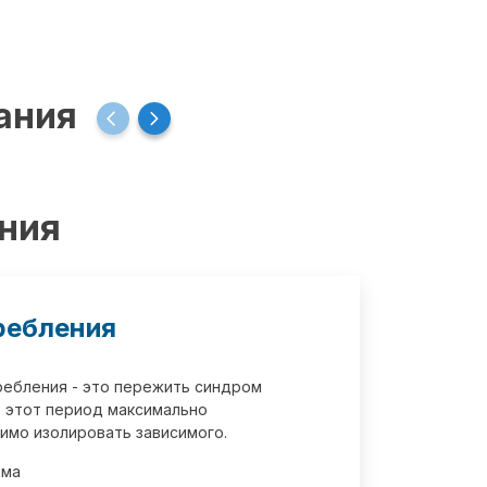
ания
ения
ребления
требления - это пережить синдром
 этот период максимально
имо изолировать зависимого.
зма