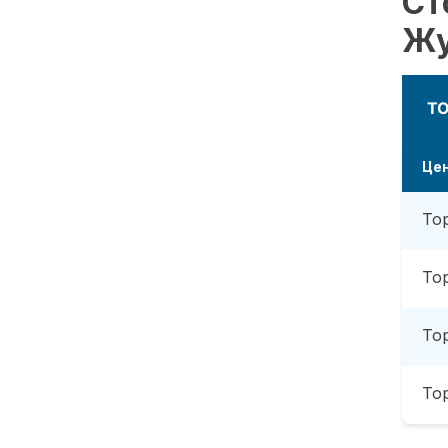
Ст
Жу
Т
Це
То
То
То
То