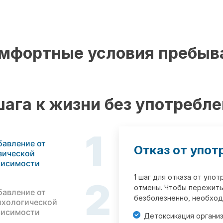
мфортные условия пребыв
шага к жизни без употребл
1
бавление от
Отказ от упот
зической
висимости
1 шаг для отказа от упо
2
отмены. Чтобы пережить
бавление от
безболезненно, необход
ихологической
висимости
Детоксикация органи