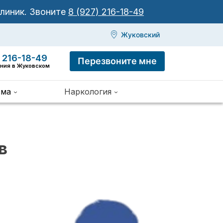
клиник.
Звоните
8 (927) 216-18-49
Жуковский
 216-18-49
Перезвоните мне
иния в Жуковском
зма
Наркология
в