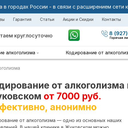
в городах России - в связи с расширением сети 
вы
Гарантия
Статьи
Акции и Скидки
Контакты
8 (927)
таем круглосуточно
Горячая л
ие алкоголизма
Кодирование от алкоголи
оголизма
дирование от алкоголизма 
ковском
от 7000 руб.
фективно, анонимно
рование от алкоголизма — одно из основных наших
авлений. В нашей клинике в Жуковском можно