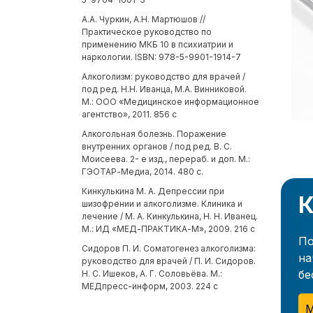
А.А. Чуркин, А.Н. Мартюшов //
Практическое руководство по
применению МКБ 10 в психиатрии и
наркологии. ISBN: 978-5-9901-1914-7
Алкоголизм: руководство для врачей /
под ред. Н.Н. Иванца, М.А. Винниковой.
М.: ООО «Медицинское информационное
агентство», 2011. 856 с
Алкогольная болезнь. Поражение
внутренних органов / под ред. В. С.
Моисеева. 2- е изд., перераб. и доп. М.:
ГЭОТАР-Медиа, 2014. 480 с.
Кинкулькина М. А. Депрессии при
К
шизофрении и алкоголизме. Клиника и
лечение / М. А. Кинкулькина, Н. Н. Иванец.
М.: ИД «МЕД-ПРАКТИКА-М», 2009. 216 с
По
Сидоров П. И. Соматогенез алкоголизма:
на
руководство для врачей / П. И. Сидоров.
бе
Н. С. Ишеков, А. Г. Соловьёва. М.:
МЕДпресс-информ, 2003. 224 с
М