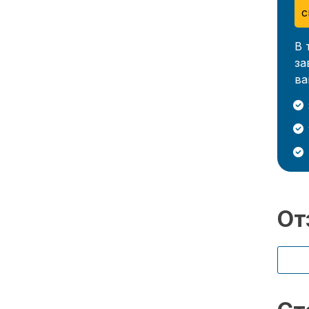
с
В 
за
ва
От