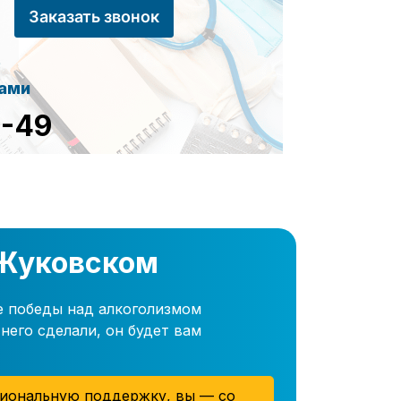
Заказать звонок
сами
8-49
 Жуковском
е победы над алкоголизмом
него сделали, он будет вам
иональную поддержку, вы — со