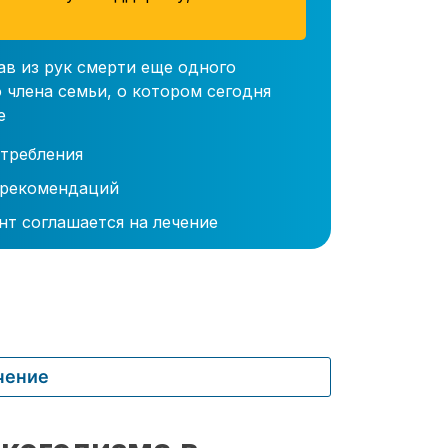
ав из рук смерти еще одного
 члена семьи, о котором сегодня
е
требления
 рекомендаций
нт соглашается на лечение
чение