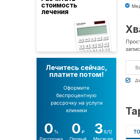
стоимость
Мед
лечения
Хв
Прост
запис
Лечитесь сейчас,
платите потом!
Да
Оформите
беспроцентную
рассрочку на услуги
Та
клиники
0
0
3
Т
%
₽
6/12
Рассрочка
Первый
Месяцев