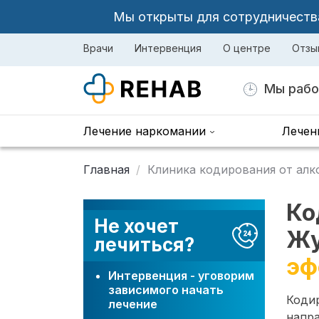
Мы открыты для сотрудничества 
Врачи
Интервенция
О центре
Отзы
Мы рабо
Лечение наркомании
Лечен
Главная
Клиника кодирования от алк
Ко
Не хочет
Жу
лечиться?
эф
Интервенция - уговорим
зависимого начать
Коди
лечение
напр