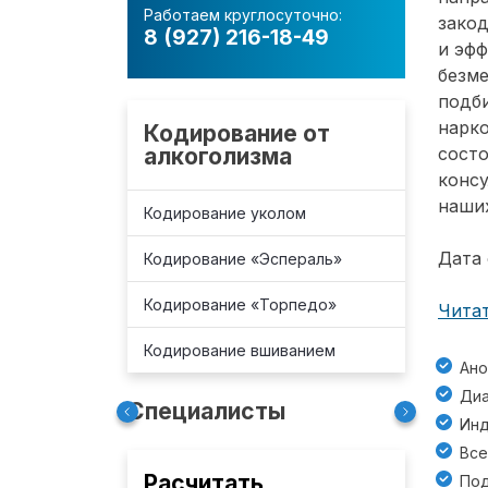
Работаем круглосуточно:
зако
8 (927) 216-18-49
и эф
безм
подб
нарко
Кодирование от
алкоголизма
состо
консу
наших
Кодирование уколом
Дата 
Кодирование «Эспераль»
Кодирование «Торпедо»
Читат
Кодирование вшиванием
Ано
Диа
Специалисты
Инд
Все
Расчитать
Под