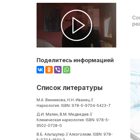
Со
ре
Поделитесь информацией
Список литературы
М.А. Винникова, Н.Н. Иванец //
Наркология. ISBN: 978-5-9704-5423-7
Д.И. Малин, В.М. Медведев //
Клиническая наркология. ISBN: 978-5-
9502-0728-0
В.Б. Альтшулер // Алкоголизм. ISBN: 978-
5-9704-1601-3