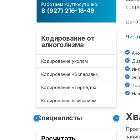
Работаем круглосуточно:
совре
8 (927) 216-18-49
Дата 
Читат
Кодирование от
алкоголизма
Ано
Кодирование уколом
Диа
Инд
Кодирование «Эспераль»
Эсп
То
Кодирование «Торпедо»
Нал
Кодирование вшиванием
Хв
Специалисты
Прост
запис
Расчитать