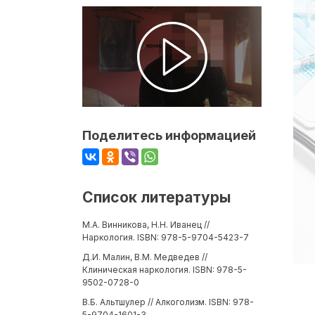
Поделитесь информацией
Список литературы
М.А. Винникова, Н.Н. Иванец //
Наркология. ISBN: 978-5-9704-5423-7
Д.И. Малин, В.М. Медведев //
Клиническая наркология. ISBN: 978-5-
9502-0728-0
В.Б. Альтшулер // Алкоголизм. ISBN: 978-
5-9704-1601-3