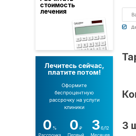
стоимость
лечения
Да
Та
Лечитесь сейчас,
платите потом!
Оформите
Ко
беспроцентную
рассрочку на услуги
клиники
0
0
3
3 
%
₽
6/12
Рассрочка
Первый
Месяцев