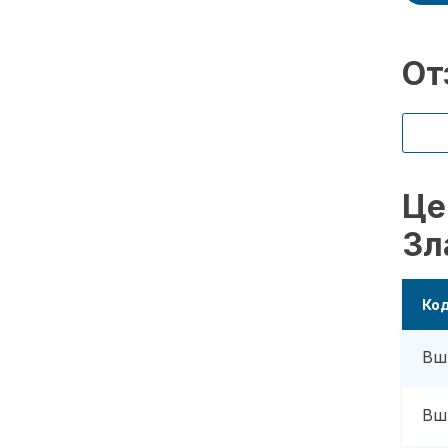
От
Це
Зл
Ко
Вш
Вш