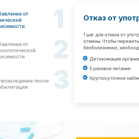
1
бавление от
Отказ от упот
зической
висимости
1 шаг для отказа от упо
2
отмены. Чтобы пережить
бавление от
безболезненно, необход
ихологической
висимости
Детоксикация органи
3
5 разовое питание
Круглосуточное набл
провождение после
абилитации