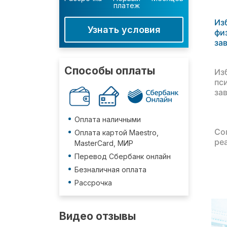
платеж
Из
Узнать условия
фи
за
Способы оплаты
Из
пс
за
Оплата наличными
Со
Оплата картой Maestro,
ре
MasterCard, МИР
Перевод Сбербанк онлайн
Безналичная оплата
Рассрочка
Видео отзывы