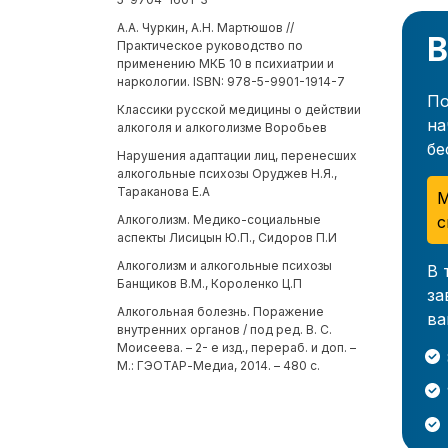
А.А. Чуркин, А.Н. Мартюшов //
В
Практическое руководство по
применению МКБ 10 в психиатрии и
наркологии. ISBN: 978-5-9901-1914-7
По
Классики русской медицины о действии
на
алкоголя и алкоголизме Воробьев
бе
Нарушения адаптации лиц, перенесших
алкогольные психозы Оруджев Н.Я.,
Тараканова Е.А
М
с
Алкоголизм. Медико-социальные
аспекты Лисицын Ю.П., Сидоров П.И
Алкоголизм и алкогольные психозы
В 
Банщиков В.М., Короленко Ц.П
за
Алкогольная болезнь. Поражение
ва
внутренних органов / под ред. В. С.
Моисеева. – 2- е изд., перераб. и доп. –
М.: ГЭОТАР-Медиа, 2014. – 480 с.