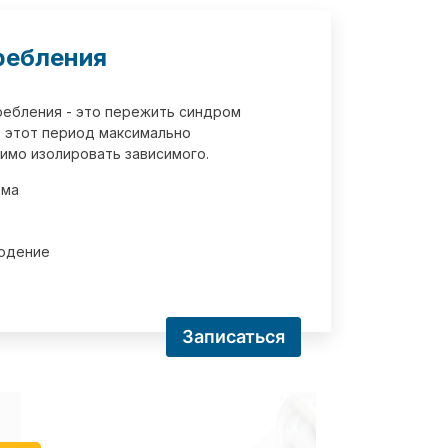
ребления
требления - это пережить синдром
 этот период максимально
имо изолировать зависимого.
зма
юдение
Записаться