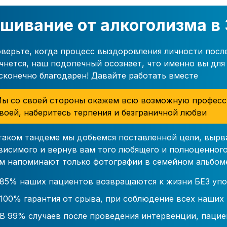
шивание от алкоголизма в
верьте, когда процесс выздоровления личности посл
чнется, наш подопечный осознает, что именно вы для 
сконечно благодарен! Давайте работать вместе
ы со своей стороны окажем всю возможную професс
воей, наберитесь терпения и безграничной любви
таком тандеме мы добьемся поставленной цели, вырв
висимого и вернув вам того любящего и полноценного
м напоминают только фотографии в семейном альбом
85% наших пациентов возвращаются к жизни БЕЗ упо
100% гарантия от срыва, при соблюдение всех наших
В 99% случаев после проведения интервенции, пацие