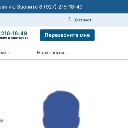
клиник.
Звоните
8 (927) 216-18-49
Златоуст
 216-18-49
Перезвоните мне
иния в Златоусте
зма
Наркология
ом