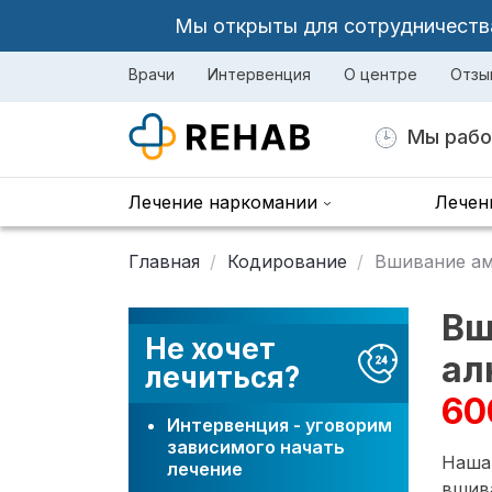
Мы открыты для сотрудничества 
Врачи
Интервенция
О центре
Отзы
Мы рабо
Лечение наркомании
Лечен
Главная
Кодирование
Вшивание ам
Вш
Не хочет
ал
лечиться?
60
Интервенция - уговорим
зависимого начать
Наша 
лечение
вшив