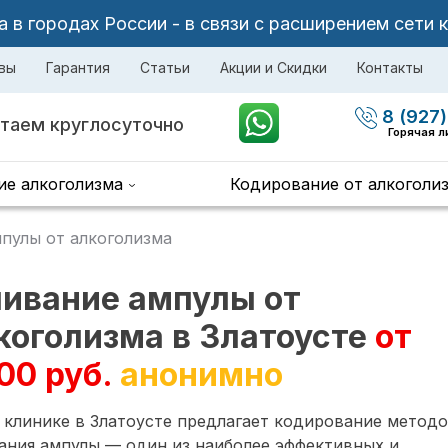
в городах России - в связи с расширением сети 
вы
Гарантия
Статьи
Акции и Скидки
Контакты
8 (927)
таем круглосуточно
Горячая л
ие алкоголизма
Кодирование от алкоголи
пулы от алкоголизма
ивание ампулы от
коголизма в Златоусте
от
00 руб.
анонимно
клинике в Златоусте предлагает кодирование метод
ания ампулы — один из наиболее эффективных и