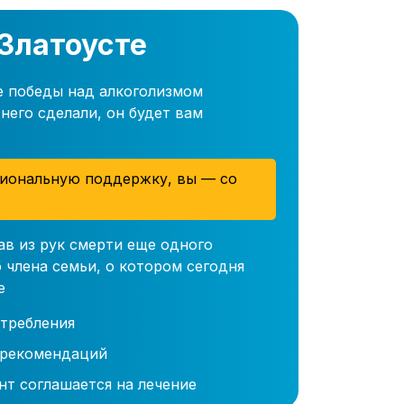
 Златоусте
е победы над алкоголизмом
него сделали, он будет вам
иональную поддержку, вы — со
ав из рук смерти еще одного
 члена семьи, о котором сегодня
е
требления
 рекомендаций
нт соглашается на лечение