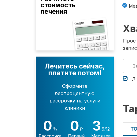
стоимость
Мед
лечения
Хв
Прост
запис
Лечитесь сейчас,
платите потом!
Да
Оформите
беспроцентную
рассрочку на услуги
Та
клиники
0
0
3
Т
%
₽
6/12
Рассрочка
Первый
Месяцев