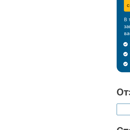
с
В 
за
ва
От