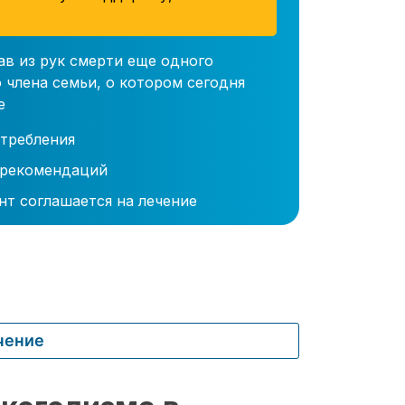
ав из рук смерти еще одного
 члена семьи, о котором сегодня
е
требления
 рекомендаций
нт соглашается на лечение
чение