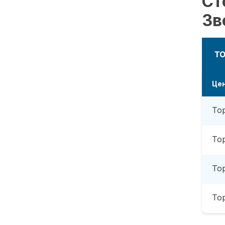
Ст
Зв
Т
Це
То
То
То
То