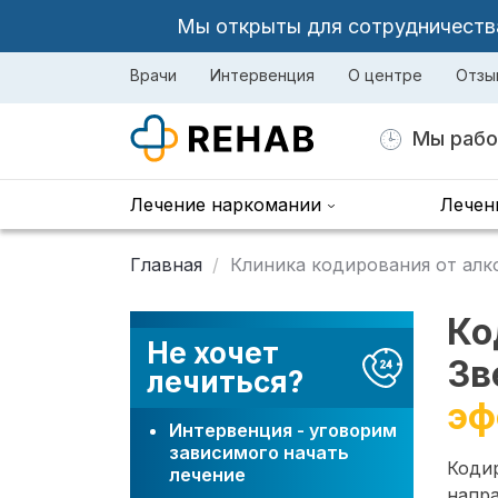
Мы открыты для сотрудничества 
Врачи
Интервенция
О центре
Отзы
Мы рабо
Лечение наркомании
Лечен
Главная
Клиника кодирования от алк
Ко
Не хочет
Зв
лечиться?
эф
Интервенция - уговорим
зависимого начать
Коди
лечение
напра