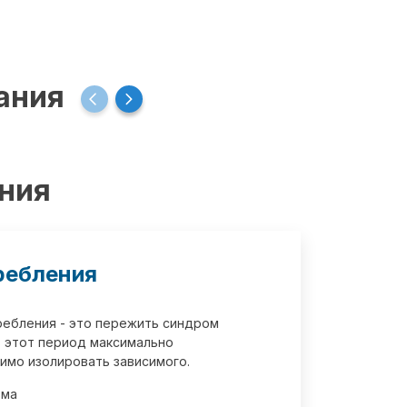
ания
ения
ребления
требления - это пережить синдром
 этот период максимально
имо изолировать зависимого.
зма