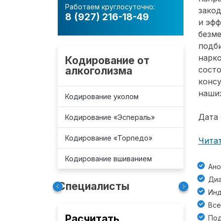
Работаем круглосуточно:
зако
8 (927) 216-18-49
и эф
безм
подб
нарко
Кодирование от
алкоголизма
состо
консу
наших
Кодирование уколом
Дата 
Кодирование «Эспераль»
Кодирование «Торпедо»
Читат
Кодирование вшиванием
Ано
Диа
Специалисты
Инд
Все
Расчитать
Под