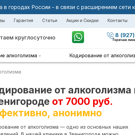
в городах России - в связи с расширением сети 
вы
Гарантия
Статьи
Акции и Скидки
Контакты
8 (927)
таем круглосуточно
Горячая лин
ие алкоголизма
Кодирование от алкоголи
оголизма
дирование от алкоголизма 
енигороде
от 7000 руб.
фективно, анонимно
рование от алкоголизма — одно из основных наших
влений. В нашей клинике в Звенигороде можно