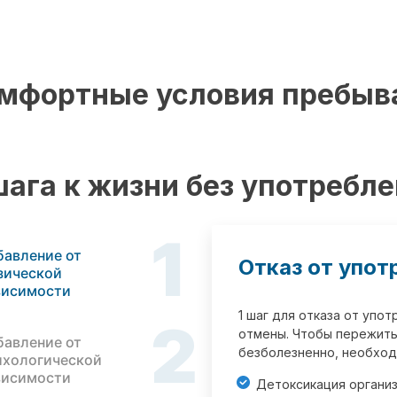
мфортные условия пребыв
шага к жизни без употребл
1
бавление от
Отказ от упот
зической
висимости
1 шаг для отказа от упо
2
отмены. Чтобы пережить
бавление от
безболезненно, необход
ихологической
висимости
Детоксикация органи