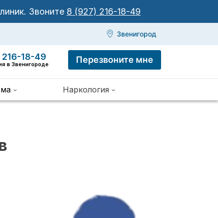
клиник.
Звоните
8 (927) 216-18-49
Звенигород
 216-18-49
Перезвоните мне
ия в Звенигороде
зма
Наркология
в