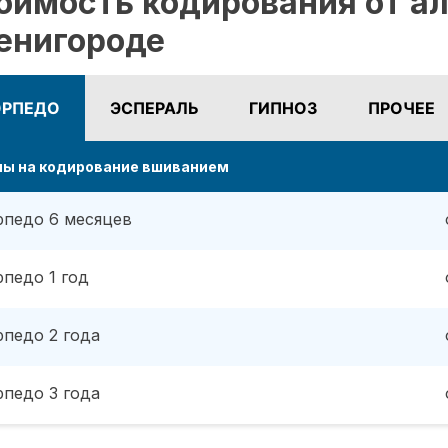
оимость кодирования от ал
енигороде
ОРПЕДО
ЭСПЕРАЛЬ
ГИПНОЗ
ПРОЧЕЕ
ны на кодирование вшиванием
рпедо 6 месяцев
рпедо 1 год
рпедо 2 года
рпедо 3 года