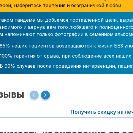
воей, наберитесь терпения и безграничной любви
таком тандеме мы добьемся поставленной цели, вырв
висимого и вернув вам того любящего и полноценного
м напоминают только фотографии в семейном альбом
85% наших пациентов возвращаются к жизни БЕЗ упо
100% гарантия от срыва, при соблюдение всех наших
В 99% случаев после проведения интервенции, пацие
зывы
Получить скидку на ле