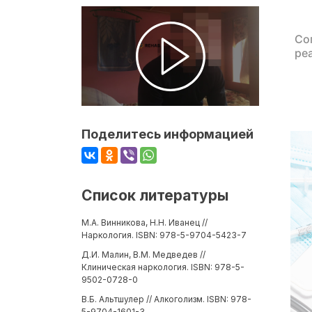
Со
ре
Поделитесь информацией
Список литературы
М.А. Винникова, Н.Н. Иванец //
Наркология. ISBN: 978-5-9704-5423-7
Д.И. Малин, В.М. Медведев //
Клиническая наркология. ISBN: 978-5-
9502-0728-0
В.Б. Альтшулер // Алкоголизм. ISBN: 978-
5-9704-1601-3