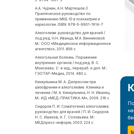
А.А. Чуркин, А.Н. Мартюшов //
Практическое руководство по
применению МКБ 10 в психиатрии и
наркологии. ISBN: 978-5-9901-1914-7
Алкоголизм: руководство для врачей /
под ред. Н.Н. Иванца, М.А. Винниковой.
М.: ООО «Медицинское информационное
агентство», 2011. 856 с
Алкогольная болезнь. Поражение
внутренних органов / под ред. В. С.
Моисеева. 2- е изд., перераб. и доп. М.:
ГЭОТАР-Медиа, 2014. 480 с.
Кинкулькина М. А. Депрессии при
К
шизофрении и алкоголизме. Клиника и
лечение / М. А. Кинкулькина, Н. Н. Иванец.
М.: ИД «МЕД-ПРАКТИКА-М», 2009. 216 с
По
Сидоров П. И. Соматогенез алкоголизма:
на
руководство для врачей / П. И. Сидоров.
бе
Н. С. Ишеков, А. Г. Соловьёва. М.:
МЕДпресс-информ, 2003. 224 с
М