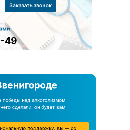
Заказать звонок
сами
8-49
Звенигороде
е победы над алкоголизмом
него сделали, он будет вам
иональную поддержку, вы — со