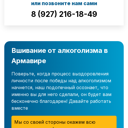
или позвоните нам сами
8 (927) 216-18-49
Вшивание от алкоголизма в
Армавире
Поверьте, когда процесс выздоровления
личности после победы над алкоголизмом
начнется, наш подопечный осознает, что
именно вы для него сделали, он будет вам
бесконечно благодарен! Давайте работать
вместе
Мы со своей стороны окажем всю