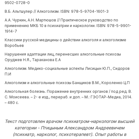
9502-0728-0
В.Б. Альтшулер // Алкоголизм. ISBN: 978-5-9704-1601-3
А.А. Чуркин, А.Н. Мартюшов // Практическое руководство по
применению МКБ 10 в психиатрии и наркологии. ISBN: 978-5-9901-
1914-7
Классики русской медицины о действии алкоголя и алкоголизме
Воробьев
Нарушения адаптации лиц, перенесших алкогольные психозы
Оруджев Н.Я., Тараканова Е.А
Алкоголизм. Медико-социальные аспекты Лисицын Ю.П., Сидоров
П.И
Алкоголизм и алкогольные психозы Банщиков В.М., Короленко Ц.П
Алкогольная болезнь. Поражение внутренних органов / под ред. В.
С. Моисеева. – 2- е изд., перераб. и доп. – М.: ГЭОТАР-Медиа, 2014.
– 480 с.
Текст подготовлен врачом психиатром-наркологом высшей
категории - Птицыным Александром Андреевичем
(психиатр, нарколог, психотерапевт). Опыт работы в