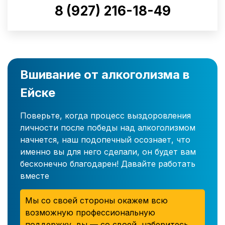
8 (927) 216-18-49
Вшивание от алкоголизма в
Ейске
Поверьте, когда процесс выздоровления
личности после победы над алкоголизмом
начнется, наш подопечный осознает, что
именно вы для него сделали, он будет вам
бесконечно благодарен! Давайте работать
вместе
Мы со своей стороны окажем всю
возможную профессиональную
поддержку, вы — со своей, наберитесь