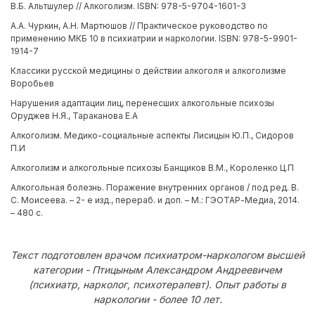
В.Б. Альтшулер // Алкоголизм. ISBN: 978-5-9704-1601-3
А.А. Чуркин, А.Н. Мартюшов // Практическое руководство по
применению МКБ 10 в психиатрии и наркологии. ISBN: 978-5-9901-
1914-7
Классики русской медицины о действии алкоголя и алкоголизме
Воробьев
Нарушения адаптации лиц, перенесших алкогольные психозы
Оруджев Н.Я., Тараканова Е.А
Алкоголизм. Медико-социальные аспекты Лисицын Ю.П., Сидоров
П.И
Алкоголизм и алкогольные психозы Банщиков В.М., Короленко Ц.П
Алкогольная болезнь. Поражение внутренних органов / под ред. В.
С. Моисеева. – 2- е изд., перераб. и доп. – М.: ГЭОТАР-Медиа, 2014.
– 480 с.
Текст подготовлен врачом психиатром-наркологом высшей
категории - Птицыным Александром Андреевичем
(психиатр, нарколог, психотерапевт). Опыт работы в
наркологии - более 10 лет.