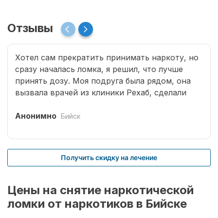
Отзывы
Хотел сам прекратить принимать наркоту, но
сразу началась ломка, я решил, что лучше
принять дозу. Моя подруга была рядом, она
вызвала врачей из клиники Рехаб, сделали
капельницы и сразу отпустило. Теперь думаю,
что надо там пролечиться основательно.
Анонимно
Бийск
Получить скидку на лечение
Цены на снятие наркотической
ломки от наркотиков в Бийске