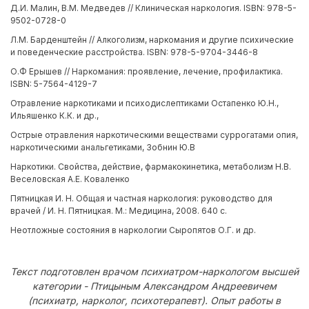
Д.И. Малин, В.М. Медведев // Клиническая наркология. ISBN: 978-5-
9502-0728-0
Л.М. Барденштейн // Алкоголизм, наркомания и другие психические
и поведенческие расстройства. ISBN: 978-5-9704-3446-8
О.Ф Ерышев // Наркомания: проявление, лечение, профилактика.
ISBN: 5-7564-4129-7
Отравление наркотиками и психодислептиками Остапенко Ю.Н.,
Ильяшенко К.К. и др.,
Острые отравления наркотическими веществами суррогатами опия,
наркотическими анальгетиками, Зобнин Ю.В
Наркотики. Свойства, действие, фармакокинетика, метаболизм Н.В.
Веселовская А.Е. Коваленко
Пятницкая И. Н. Общая и частная наркология: руководство для
врачей / И. Н. Пятницкая. М.: Медицина, 2008. 640 с.
Неотложные состояния в наркологии Сыропятов О.Г. и др.
Текст подготовлен врачом психиатром-наркологом высшей
категории - Птицыным Александром Андреевичем
(психиатр, нарколог, психотерапевт). Опыт работы в