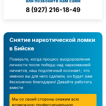
или позвоните нам сами
8 (927) 216-18-49
Снятие наркотической ломки
в Бийске
Поверьте, когда процесс выздоровления
личности после победы над наркоманией
начнется, наш подопечный осознает, что
именно вы для него сделали, он будет вам
бесконечно благодарен! Давайте работать
вместе
Мы со своей стороны окажем всю
возможную профессиональную