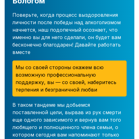
Бологом
Поверьте, когда процесс выздоровления
личности после победы над алкоголизмом
начнется, наш подопечный осознает, что
именно вы для него сделали, он будет вам
бесконечно благодарен! Давайте работать
вместе
Мы со своей стороны окажем всю
возможную профессиональную
поддержку, вы — со своей, наберитесь
терпения и безграничной любви
В таком тандеме мы добьемся
поставленной цели, вырвав из рук смерти
еще одного зависимого и вернув вам того
любящего и полноценного члена семьи, о
котором сегодня вам напоминают только