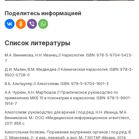
Поделитесь информацией
Список литературы
М.А. Винникова, Н.Н. Иванец // Наркология. ISBN: 978-5-9704-5423-
7
Д.И. Малин, В.М. Медведев // Клиническая наркология. ISBN: 978-5-
9502-0728-0
В.Б. Альтшулер // Алкоголизм. ISBN: 978-5-9704-1601-3
А.А. Чуркин, А.Н. Мартюшов // Практическое руководство по
применению МКБ 10 в психиатрии и наркологии. ISBN: 978-5-9901-
1914-7
Алкоголизм: руководство для врачей / под ред. Н.Н. Иванца, М.А.
Винниковой. М.: ООО «Медицинское информационное агентство»,
2011. 856 с
Алкогольная болезнь. Поражение внутренних органов / под ред. В.
С. Моисеева. 2- е изд., перераб. и доп. М.: ГЭОТАР-Медиа, 2014.