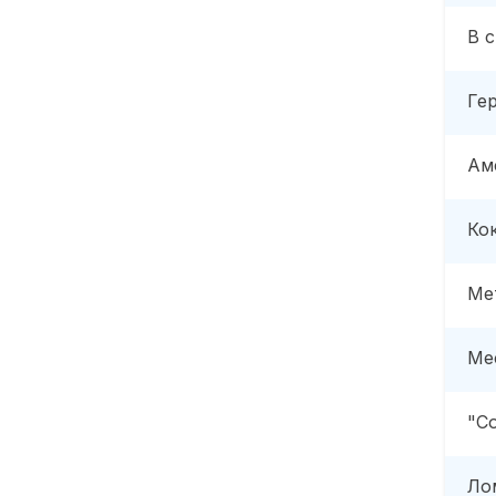
В 
Ге
Ам
Ко
Ме
Ме
"С
Ло