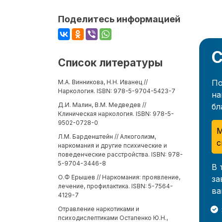
Поделитесь информацией
С
Список литературы
По
М.А. Винникова, Н.Н. Иванец //
Наркология. ISBN: 978-5-9704-5423-7
на
Д.И. Малин, В.М. Медведев //
бл
Клиническая наркология. ISBN: 978-5-
9502-0728-0
М
Л.М. Барденштейн // Алкоголизм,
с
наркомания и другие психические и
поведенческие расстройства. ISBN: 978-
5-9704-3446-8
В 
О.Ф Ерышев // Наркомания: проявление,
за
лечение, профилактика. ISBN: 5-7564-
ва
4129-7
Отравление наркотиками и
психодислептиками Остапенко Ю.Н.,