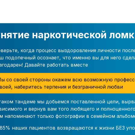
нятие наркотической ломк
верьте, когда процесс выздоровления личности посл
ш подопечный осознает, что именно вы для него сдел
агодарен! Давайте работать вместе
ы со своей стороны окажем всю возможную професс
воей, наберитесь терпения и безграничной любви
таком тандеме мы добьемся поставленной цели, вырв
висимого и вернув вам того любящего и полноценного
м напоминают только фотографии в семейном альбом
85% наших пациентов возвращаются к жизни БЕЗ упо