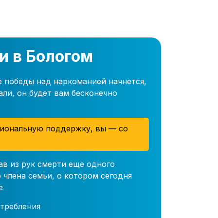
и в Бологом
е победы над наркоманией начнется,
али, он будет вам бесконечно
иональную поддержку, вы — со
ав из рук смерти еще одного
 члена семьи, о котором сегодня
е
требления