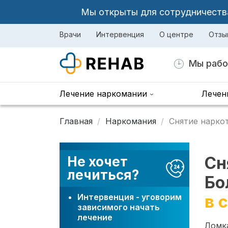
Мы открыты для сотрудничества 
Врачи
Интервенция
О центре
Отзы
Мы рабо
Лечение наркомании
Лечен
Главная
Наркомания
Снятие нарко
Сн
Не хочет
лечиться?
Бо
Интервенция - уговорим
в 
зависимого начать
лечение
Ломка