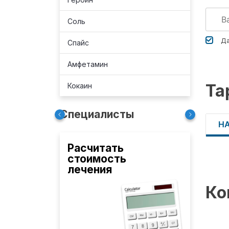
Соль
Да
Спайс
Амфетамин
Та
Кокаин
Специалисты
Н
Расчитать
стоимость
лечения
Ко