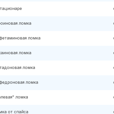
стационаре
роиновая ломка
фетаминовая ломка
каиновая ломка
тадоновая ломка
федроновая ломка
олевая" ломка
мка от спайса