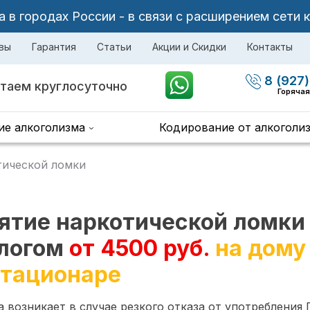
в городах России - в связи с расширением сети 
вы
Гарантия
Статьи
Акции и Скидки
Контакты
8 (927)
таем круглосуточно
Горячая
ие алкоголизма
Кодирование от алкоголи
тической ломки
ятие наркотической ломки
логом
от 4500 руб.
на дому
стационаре
 возникает в случае резкого отказа от употребления 