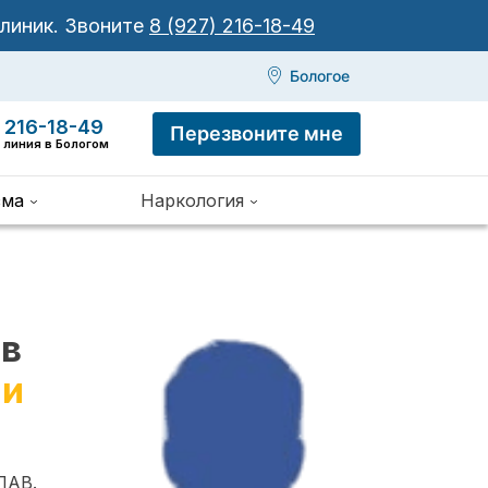
клиник.
Звоните
8 (927) 216-18-49
Бологое
 216-18-49
Перезвоните мне
 линия в Бологом
зма
Наркология
 в
 и
ПАВ.