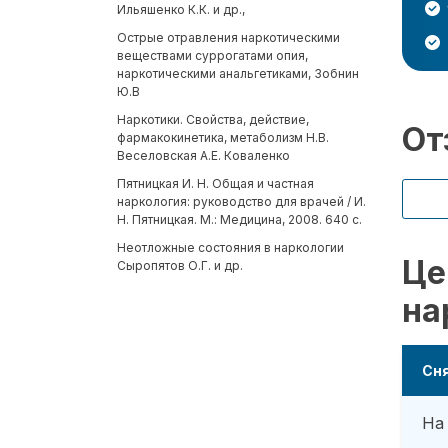
Ильяшенко К.К. и др.,
Острые отравления наркотическими
веществами суррогатами опия,
наркотическими анальгетиками, Зобнин
Ю.В
Наркотики. Свойства, действие,
От
фармакокинетика, метаболизм Н.В.
Веселовская А.Е. Коваленко
Пятницкая И. Н. Общая и частная
наркология: руководство для врачей / И.
Н. Пятницкая. М.: Медицина, 2008. 640 с.
Неотложные состояния в наркологии
Це
Сыропятов О.Г. и др.
на
Сня
На