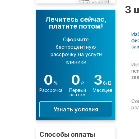
3 
Лечитесь сейчас,
платите потом!
Из
Оформите
фи
за
беспроцентную
рассрочку на услуги
клиники
Из
пс
0
0
3
за
%
₽
6/12
Рассрочка
Первый
Месяцев
платеж
Со
ре
Узнать условия
Способы оплаты