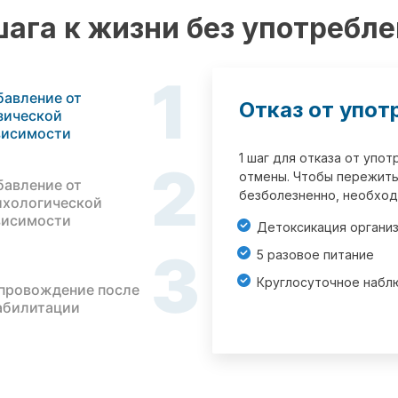
шага к жизни без употребл
1
бавление от
Отказ от упот
зической
висимости
1 шаг для отказа от упо
2
отмены. Чтобы пережить
бавление от
безболезненно, необход
ихологической
висимости
Детоксикация органи
3
5 разовое питание
Круглосуточное набл
провождение после
абилитации