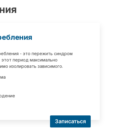
ения
ребления
требления - это пережить синдром
 этот период максимально
имо изолировать зависимого.
зма
юдение
Записаться