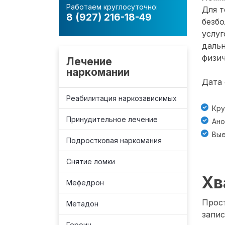
Работаем круглосуточно:
Для т
8 (927) 216-18-49
безб
услуг
даль
физич
Лечение
наркомании
Дата 
Реабилитация наркозависимых
Кру
Принудительное лечение
Ано
Вые
Подростковая наркомания
Снятие ломки
Хв
Мефедрон
Прост
Метадон
запис
Героин