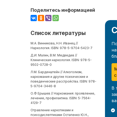
Поделитесь информацией
С
Список литературы
По
М.А. Винникова, Н.Н. Иванец //
Наркология. ISBN: 978-5-9704-5423-7
на
Д.И. Малин, В.М. Медведев //
бл
Клиническая наркология. ISBN: 978-5-
9502-0728-0
М
Л.М. Барденштейн // Алкоголизм,
с
наркомания и другие психические и
поведенческие расстройства. ISBN: 978-
5-9704-3446-8
В 
О.Ф Ерышев // Наркомания: проявление,
за
лечение, профилактика. ISBN: 5-7564-
ва
4129-7
Отравление наркотиками и
психодислептиками Остапенко Ю.Н.,