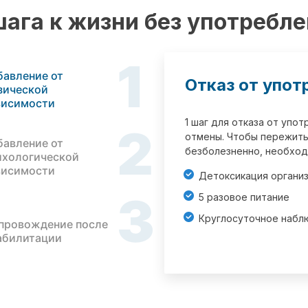
шага к жизни без употребл
1
бавление от
Отказ от упот
зической
висимости
1 шаг для отказа от упо
2
отмены. Чтобы пережить
бавление от
безболезненно, необход
ихологической
висимости
Детоксикация органи
3
5 разовое питание
Круглосуточное набл
провождение после
абилитации