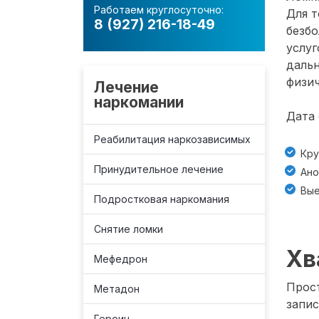
Работаем круглосуточно:
Для т
8 (927) 216-18-49
безб
услуг
даль
физич
Лечение
наркомании
Дата 
Реабилитация наркозависимых
Кру
Принудительное лечение
Ано
Вые
Подростковая наркомания
Снятие ломки
Хв
Мефедрон
Прост
Метадон
запис
Героин