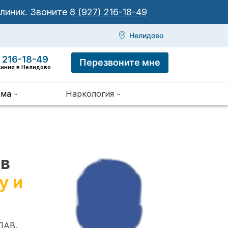
клиник.
Звоните
8 (927) 216-18-49
Нелидово
 216-18-49
Перезвоните мне
линия в Нелидово
зма
Наркология
 в
у и
ПАВ.