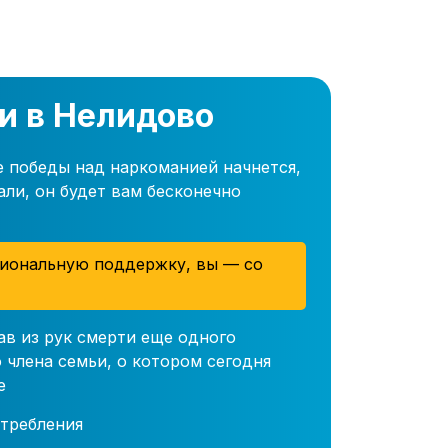
и в Нелидово
е победы над наркоманией начнется,
али, он будет вам бесконечно
иональную поддержку, вы — со
ав из рук смерти еще одного
 члена семьи, о котором сегодня
е
требления