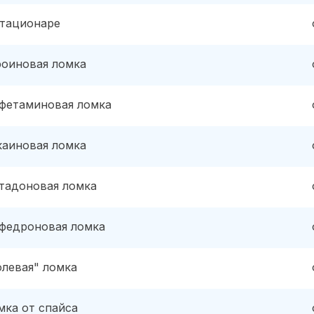
стационаре
роиновая ломка
фетаминовая ломка
каиновая ломка
тадоновая ломка
федроновая ломка
олевая" ломка
мка от спайса