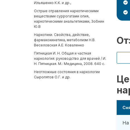
Ильяшенко К.К. и др.,
Острые отравления наркотическими
веществами суррогатами опия,
наркотическими анальгетиками, Зобнин
Ю.В
Наркотики. Свойства, действие,
От
фармакокинетика, метаболизм Н.В.
Веселовская А.Е. Коваленко
Пятницкая И. Н. Общая и частная
наркология: руководство для врачей / И.
Н. Пятницкая. М.: Медицина, 2008. 640 с.
Неотложные состояния в наркологии
Це
Сыропятов О.Г. и др.
на
Сня
На