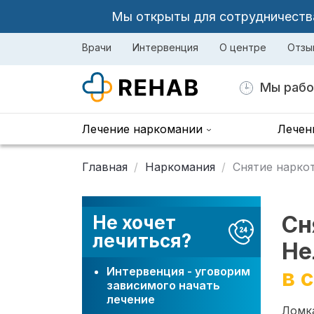
Мы открыты для сотрудничества 
Врачи
Интервенция
О центре
Отзы
Мы рабо
Лечение наркомании
Лечен
Главная
Наркомания
Снятие нарко
Сн
Не хочет
лечиться?
Не
Интервенция - уговорим
в 
зависимого начать
лечение
Ломка