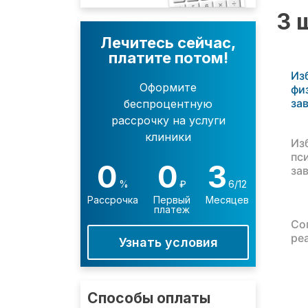
3 
Лечитесь сейчас,
платите потом!
Из
Оформите
фи
за
беспроцентную
рассрочку на услуги
клиники
Из
пс
0
0
3
за
%
₽
6/12
Рассрочка
Первый
Месяцев
платеж
Со
ре
Узнать условия
Способы оплаты