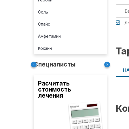
Соль
Да
Спайс
Амфетамин
Та
Кокаин
Специалисты
Н
Расчитать
стоимость
лечения
Ко