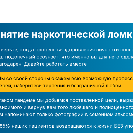
нятие наркотической ломк
верьте, когда процесс выздоровления личности посл
ш подопечный осознает, что именно вы для него сдел
агодарен! Давайте работать вместе
ы со своей стороны окажем всю возможную професс
воей, наберитесь терпения и безграничной любви
таком тандеме мы добьемся поставленной цели, вырв
висимого и вернув вам того любящего и полноценного
м напоминают только фотографии в семейном альбом
85% наших пациентов возвращаются к жизни БЕЗ упо