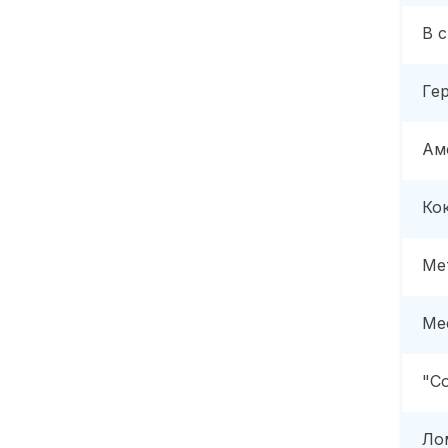
В 
Ге
Ам
Ко
Ме
Ме
"С
Ло