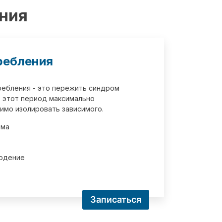
ения
ребления
требления - это пережить синдром
 этот период максимально
имо изолировать зависимого.
зма
юдение
Записаться