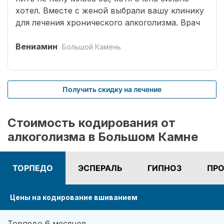
хотел. Вместе с женой выбрали вашу клинику
для лечения хронического алкоголизма. Врач
выбрал оптимальный способ кодирования
сроком на три года. Вшивание препаратов
Вениамин
Большой Камень
безболезненное. После чего было комплексное
лечение. Врачом наркологом было подобрано
несколько начальных эффективных методик
Получить скидку на лечение
для меня. Я завязал с приемом спиртных
напитков (Без лирики со стороны жены,
конечно не обошлось.). На учете нигде не
Стоимость кодирования от
состою. И вот срок кодировки уже прошел,
алкоголизма в Большом Камне
но я пить не хочу совсем. Я отказался от
употребления алкоголя навсегда. Спасибо!
ТОРПЕДО
ЭСПЕРАЛЬ
ГИПНОЗ
ПРО
Цены на кодирование вшиванием
Торпедо 6 месяцев