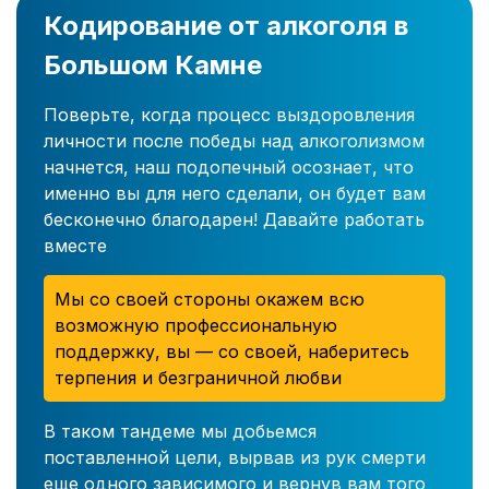
Кодирование от алкоголя в
Большом Камне
Поверьте, когда процесс выздоровления
личности после победы над алкоголизмом
начнется, наш подопечный осознает, что
именно вы для него сделали, он будет вам
бесконечно благодарен! Давайте работать
вместе
Мы со своей стороны окажем всю
возможную профессиональную
поддержку, вы — со своей, наберитесь
терпения и безграничной любви
В таком тандеме мы добьемся
поставленной цели, вырвав из рук смерти
еще одного зависимого и вернув вам того