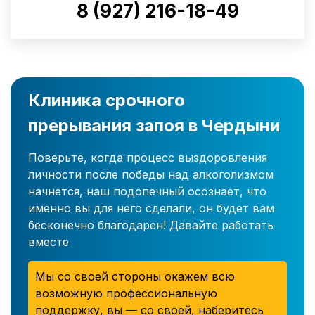
8 (927) 216-18-49
Клиника срочного
прерывания запоя в Чердыни
Поверьте, когда процесс выздоровления
личности после победы над алкоголизмом
начнется, наш подопечный осознает, что
именно вы для него сделали, он будет вам
бесконечно благодарен! Давайте работать
вместе
Мы со своей стороны окажем всю
возможную профессиональную
поддержку, вы — со своей, наберитесь