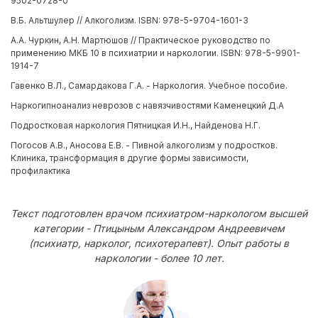
9502-0728-0
В.Б. Альтшулер // Алкоголизм. ISBN: 978-5-9704-1601-3
А.А. Чуркин, А.Н. Мартюшов // Практическое руководство по
применению МКБ 10 в психиатрии и наркологии. ISBN: 978-5-9901-
1914-7
Гавенко В.Л., Самардакова Г.А. - Наркология. Учебное пособие.
Наркогипноанализ неврозов с навязчивостями Каменецкий Д.А
Подростковая наркология Пятницкая И.Н., Найденова Н.Г.
Погосов А.В., Аносова Е.В. - Пивной алкоголизм у подростков.
Клиника, трансформация в другие формы зависимости,
профилактика
Текст подготовлен врачом психиатром-наркологом высшей
категории - Птицыным Александром Андреевичем
(психиатр, нарколог, психотерапевт). Опыт работы в
наркологии - более 10 лет.