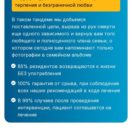
терпения и безграничной любви
В таком тандеме мы добьемся
поставленной цели, вырвав из рук смерти
еще одного зависимого и вернув вам того
любящего и полноценного члена семьи, о
котором сегодня вам напоминают только
фотографии в семейном альбоме
85% резидентов возвращаются к жизни
БЕЗ употребления
100% гарантия от срыва, при соблюдение
всех наших рекомендаций в ходе лечения
В 99% случаев после проведения
интервенции, пациент соглашается на
лечение