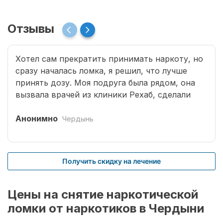
Отзывы
Хотел сам прекратить принимать наркоту, но
сразу началась ломка, я решил, что лучше
принять дозу. Моя подруга была рядом, она
вызвала врачей из клиники Рехаб, сделали
капельницы и сразу отпустило. Теперь думаю,
что надо там пролечиться основательно.
Анонимно
Чердынь
Получить скидку на лечение
Цены на снятие наркотической
ломки от наркотиков в Чердыни