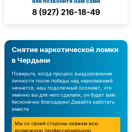
или позвоните нам сами
8 (927) 216-18-49
Снятие наркотической ломки
в Чердыни
Поверьте, когда процесс выздоровления
личности после победы над наркоманией
начнется, наш подопечный осознает, что
именно вы для него сделали, он будет вам
бесконечно благодарен! Давайте работать
вместе
Мы со своей стороны окажем всю
возможную профессиональную