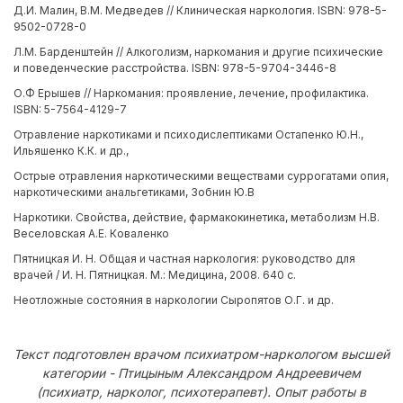
Д.И. Малин, В.М. Медведев // Клиническая наркология. ISBN: 978-5-
9502-0728-0
Л.М. Барденштейн // Алкоголизм, наркомания и другие психические
и поведенческие расстройства. ISBN: 978-5-9704-3446-8
О.Ф Ерышев // Наркомания: проявление, лечение, профилактика.
ISBN: 5-7564-4129-7
Отравление наркотиками и психодислептиками Остапенко Ю.Н.,
Ильяшенко К.К. и др.,
Острые отравления наркотическими веществами суррогатами опия,
наркотическими анальгетиками, Зобнин Ю.В
Наркотики. Свойства, действие, фармакокинетика, метаболизм Н.В.
Веселовская А.Е. Коваленко
Пятницкая И. Н. Общая и частная наркология: руководство для
врачей / И. Н. Пятницкая. М.: Медицина, 2008. 640 с.
Неотложные состояния в наркологии Сыропятов О.Г. и др.
Текст подготовлен врачом психиатром-наркологом высшей
категории - Птицыным Александром Андреевичем
(психиатр, нарколог, психотерапевт). Опыт работы в