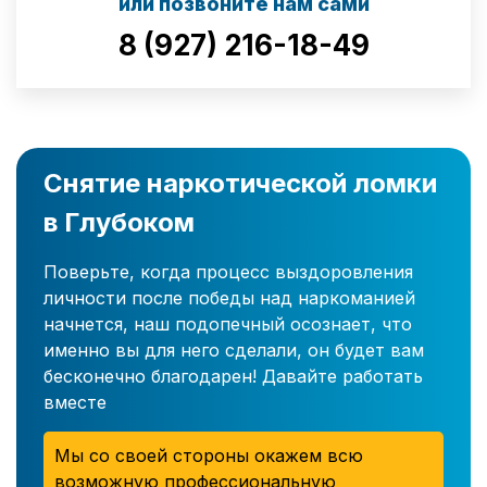
или позвоните нам сами
8 (927) 216-18-49
Снятие наркотической ломки
в Глубоком
Поверьте, когда процесс выздоровления
личности после победы над наркоманией
начнется, наш подопечный осознает, что
именно вы для него сделали, он будет вам
бесконечно благодарен! Давайте работать
вместе
Мы со своей стороны окажем всю
возможную профессиональную