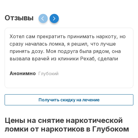
Отзывы
Хотел сам прекратить принимать наркоту, но
сразу началась ломка, я решил, что лучше
принять дозу. Моя подруга была рядом, она
вызвала врачей из клиники Рехаб, сделали
капельницы и сразу отпустило. Теперь думаю,
что надо там пролечиться основательно.
Анонимно
Глубокий
Получить скидку на лечение
Цены на снятие наркотической
ломки от наркотиков в Глубоком