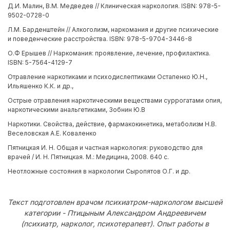
Д.И. Малин, В.М. Медведев // Клиническая наркология. ISBN: 978-5-
9502-0728-0
Л.М. Барденштейн // Алкоголизм, наркомания и другие психические
и поведенческие расстройства. ISBN: 978-5-9704-3446-8
О.Ф Ерышев // Наркомания: проявление, лечение, профилактика.
ISBN: 5-7564-4129-7
Отравление наркотиками и психодислептиками Остапенко Ю.Н.,
Ильяшенко К.К. и др.,
Острые отравления наркотическими веществами суррогатами опия,
наркотическими анальгетиками, Зобнин Ю.В
Наркотики. Свойства, действие, фармакокинетика, метаболизм Н.В.
Веселовская А.Е. Коваленко
Пятницкая И. Н. Общая и частная наркология: руководство для
врачей / И. Н. Пятницкая. М.: Медицина, 2008. 640 с.
Неотложные состояния в наркологии Сыропятов О.Г. и др.
Текст подготовлен врачом психиатром-наркологом высшей
категории - Птицыным Александром Андреевичем
(психиатр, нарколог, психотерапевт). Опыт работы в