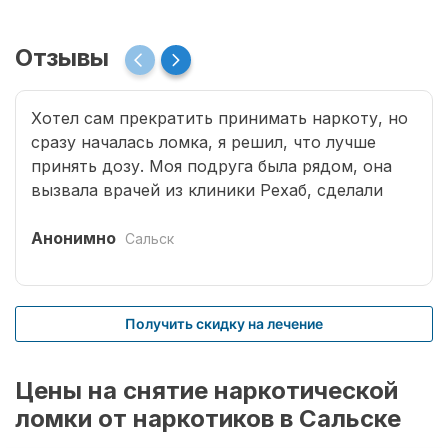
Отзывы
Хотел сам прекратить принимать наркоту, но
сразу началась ломка, я решил, что лучше
принять дозу. Моя подруга была рядом, она
вызвала врачей из клиники Рехаб, сделали
капельницы и сразу отпустило. Теперь думаю,
что надо там пролечиться основательно.
Анонимно
Сальск
Получить скидку на лечение
Цены на снятие наркотической
ломки от наркотиков в Сальске