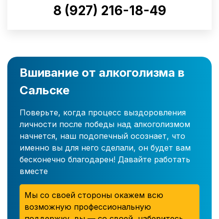
8 (927) 216-18-49
Вшивание от алкоголизма в
Сальске
Поверьте, когда процесс выздоровления
личности после победы над алкоголизмом
начнется, наш подопечный осознает, что
именно вы для него сделали, он будет вам
бесконечно благодарен! Давайте работать
вместе
Мы со своей стороны окажем всю
возможную профессиональную
поддержку, вы — со своей, наберитесь