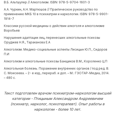
В.Б. Альтшулер // Алкоголизм. ISBN: 978-5-9704-1601-3
А.А. Чуркин, А.Н. Мартюшов // Практическое руководство по
применению МКБ 10 в психиатрии и наркологии. ISBN: 978-5-9901-
1914-7
Классики русской медицины о действии алкоголя и алкоголизме
Воробьев
Нарушения адаптации лиц, перенесших алкогольные психозы
Оруджев Н.Я., Тараканова Е.А
Алкоголизм. Медико-социальные аспекты Лисицын Ю.П., Сидоров
П.И
Алкоголизм и алкогольные психозы Банщиков В.М., Короленко Ц.П
Алкогольная болезнь. Поражение внутренних органов / под ред. В.
С. Моисеева. – 2- е изд., перераб. и доп. – М.: ГЭОТАР-Медиа, 2014.
– 480 с.
Текст подготовлен врачом психиатром-наркологом высшей
категории - Птицыным Александром Андреевичем
(психиатр, нарколог, психотерапевт). Опыт работы в
наркологии - более 10 лет.