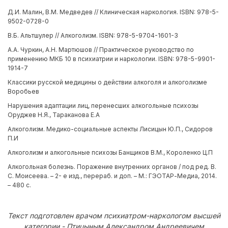
Д.И. Малин, В.М. Медведев // Клиническая наркология. ISBN: 978-5-
9502-0728-0
В.Б. Альтшулер // Алкоголизм. ISBN: 978-5-9704-1601-3
А.А. Чуркин, А.Н. Мартюшов // Практическое руководство по
применению МКБ 10 в психиатрии и наркологии. ISBN: 978-5-9901-
1914-7
Классики русской медицины о действии алкоголя и алкоголизме
Воробьев
Нарушения адаптации лиц, перенесших алкогольные психозы
Оруджев Н.Я., Тараканова Е.А
Алкоголизм. Медико-социальные аспекты Лисицын Ю.П., Сидоров
П.И
Алкоголизм и алкогольные психозы Банщиков В.М., Короленко Ц.П
Алкогольная болезнь. Поражение внутренних органов / под ред. В.
С. Моисеева. – 2- е изд., перераб. и доп. – М.: ГЭОТАР-Медиа, 2014.
– 480 с.
Текст подготовлен врачом психиатром-наркологом высшей
категории - Птицыным Александром Андреевичем