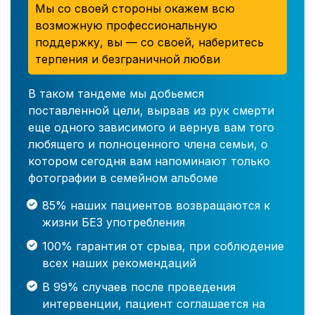
Мы со своей стороны окажем всю
возможную профессиональную
поддержку, вы — со своей, наберитесь
терпения и безграничной любви
В таком тандеме мы добьемся
поставленной цели, вырвав из рук смерти
еще одного зависимого и вернув вам того
любящего и полноценного члена семьи, о
котором сегодня вам напоминают только
фотографии в семейном альбоме
85% наших пациентов возвращаются к
жизни БЕЗ употребления
100% гарантия от срыва, при соблюдение
всех наших рекомендаций
В 99% случаев после проведения
интервенции, пациент соглашается на