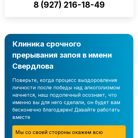
8 (927) 216-18-49
Клиника срочного
прерывания запоя в имени
Свердлова
Поверьте, когда процесс выздоровления
личности после победы над алкоголизмом
начнется, наш подопечный осознает, что
именно вы для него сделали, он будет вам
бесконечно благодарен! Давайте работать
вместе
Мы со своей стороны окажем всю