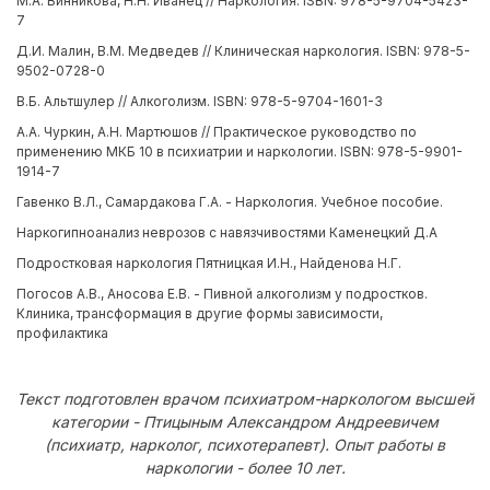
М.А. Винникова, Н.Н. Иванец // Наркология. ISBN: 978-5-9704-5423-
7
Д.И. Малин, В.М. Медведев // Клиническая наркология. ISBN: 978-5-
9502-0728-0
В.Б. Альтшулер // Алкоголизм. ISBN: 978-5-9704-1601-3
А.А. Чуркин, А.Н. Мартюшов // Практическое руководство по
применению МКБ 10 в психиатрии и наркологии. ISBN: 978-5-9901-
1914-7
Гавенко В.Л., Самардакова Г.А. - Наркология. Учебное пособие.
Наркогипноанализ неврозов с навязчивостями Каменецкий Д.А
Подростковая наркология Пятницкая И.Н., Найденова Н.Г.
Погосов А.В., Аносова Е.В. - Пивной алкоголизм у подростков.
Клиника, трансформация в другие формы зависимости,
профилактика
Текст подготовлен врачом психиатром-наркологом высшей
категории - Птицыным Александром Андреевичем
(психиатр, нарколог, психотерапевт). Опыт работы в
наркологии - более 10 лет.