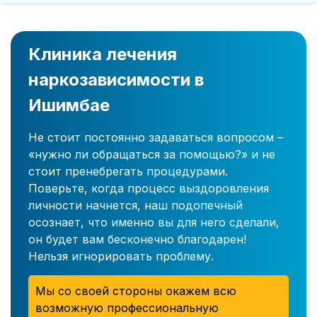
Клиника лечения
наркозависимости в
Ишимбае
Не стоит постоянно задаваться вопросом –
«нужно ли обращаться за помощью?» и не
стоит пренебрегать процедурами.
Поверьте, когда процесс выздоровления
личности начнется, наш подопечный
осознает, что именно вы для него сделали,
он будет вам бесконечно благодарен!
Нельзя игнорировать проблему.
Мы со своей стороны окажем всю
возможную профессиональную