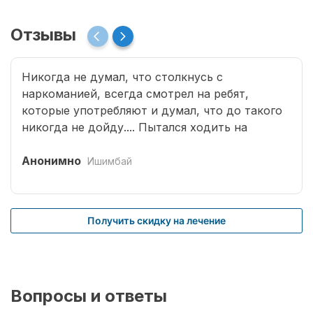
Отзывы
Никогда не думал, что столкнусь с
наркоманией, всегда смотрел на ребят,
которые употребляют и думал, что до такого
никогда не дойду.... Пытался ходить на
индивидуальные бесплатные курсы
анонимных наркоманов, посещал анонимные
Анонимно
Ишимбай
наркологические и реабилитационные центры.
Мне оказывали медикаментозную и
психологическую помощь. Никакие
Получить скидку на лечение
эффективные методики и препараты мне не
помогали. Не знал куда девать себя от ломок
и бессонницы. В итоге оказался в данном
наркологическом стационаре для
Вопросы и ответы
наркозависимых. Прошел комплексную
терапию и психологическую реабилитацию. В