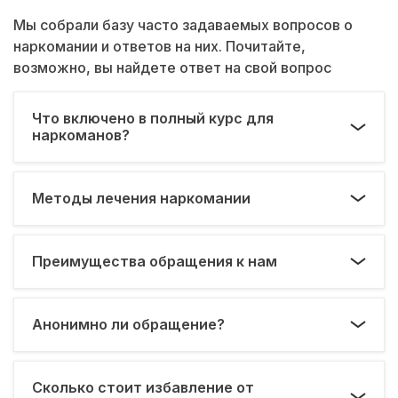
лечение не верил, но наркологу доверился.
Мы собрали базу часто задаваемых вопросов о
Сейчас уже после лечения наркомании и
наркомании и ответов на них. Почитайте,
длительной трезвости испытываю сильную
возможно, вы найдете ответ на свой вопрос
неприязнь ко всем наркотикам.
Медикаментозная терапия была, конечно,
Что включено в полный курс для
длительная, потом детоксикация, плюсом шло
наркоманов?
лечение алкоголизма. В итоге хочу вам
сказать, что лечение наркозависимости
ничего по сравнению с психической тягой в
Методы лечения наркомании
наркотику. Индивидуальная терапия у
психолога в моем случае 50% успеха на всех
этапах.
Преимущества обращения к нам
Анонимно ли обращение?
Сколько стоит избавление от