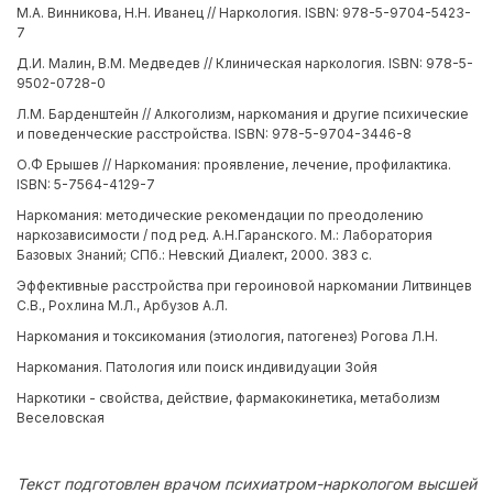
М.А. Винникова, Н.Н. Иванец // Наркология. ISBN: 978-5-9704-5423-
7
Д.И. Малин, В.М. Медведев // Клиническая наркология. ISBN: 978-5-
9502-0728-0
Л.М. Барденштейн // Алкоголизм, наркомания и другие психические
и поведенческие расстройства. ISBN: 978-5-9704-3446-8
О.Ф Ерышев // Наркомания: проявление, лечение, профилактика.
ISBN: 5-7564-4129-7
Наркомания: методические рекомендации по преодолению
наркозависимости / под ред. А.Н.Гаранского. М.: Лаборатория
Базовых Знаний; СПб.: Невский Диалект, 2000. 383 с.
Эффективные расстройства при героиновой наркомании Литвинцев
С.В., Рохлина М.Л., Арбузов А.Л.
Наркомания и токсикомания (этиология, патогенез) Рогова Л.Н.
Наркомания. Патология или поиск индивидуации Зойя
Наркотики - свойства, действие, фармакокинетика, метаболизм
Веселовская
Текст подготовлен врачом психиатром-наркологом высшей