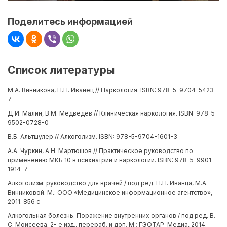
Поделитесь информацией
Список литературы
М.А. Винникова, Н.Н. Иванец // Наркология. ISBN: 978-5-9704-5423-
7
Д.И. Малин, В.М. Медведев // Клиническая наркология. ISBN: 978-5-
9502-0728-0
В.Б. Альтшулер // Алкоголизм. ISBN: 978-5-9704-1601-3
А.А. Чуркин, А.Н. Мартюшов // Практическое руководство по
применению МКБ 10 в психиатрии и наркологии. ISBN: 978-5-9901-
1914-7
Алкоголизм: руководство для врачей / под ред. Н.Н. Иванца, М.А.
Винниковой. М.: ООО «Медицинское информационное агентство»,
2011. 856 с
Алкогольная болезнь. Поражение внутренних органов / под ред. В.
С. Моисеева. 2- е изд., перераб. и доп. М.: ГЭОТАР-Медиа, 2014.