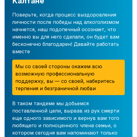
Калтане
Поверьте, когда процесс выздоровления
личности после победы над алкоголизмом
начнется, наш подопечный осознает, что
именно вы для него сделали, он будет вам
бесконечно благодарен! Давайте работать
вместе
Мы со своей стороны окажем всю
возможную профессиональную
поддержку, вы — со своей, наберитесь
терпения и безграничной любви
В таком тандеме мы добьемся
поставленной цели, вырвав из рук смерти
еще одного зависимого и вернув вам того
любящего и полноценного члена семьи, о
котором сегодня вам напоминают только