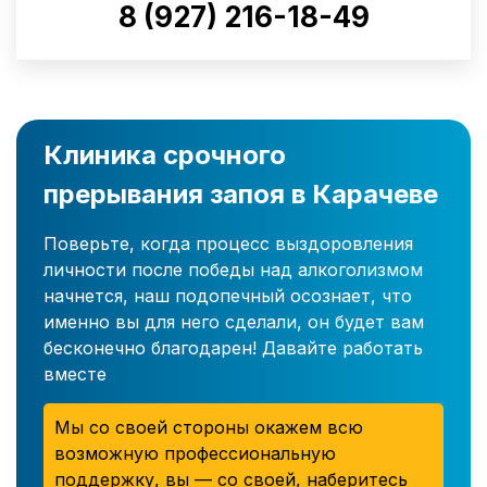
8 (927) 216-18-49
Клиника срочного
прерывания запоя в Карачеве
Поверьте, когда процесс выздоровления
личности после победы над алкоголизмом
начнется, наш подопечный осознает, что
именно вы для него сделали, он будет вам
бесконечно благодарен! Давайте работать
вместе
Мы со своей стороны окажем всю
возможную профессиональную
поддержку, вы — со своей, наберитесь