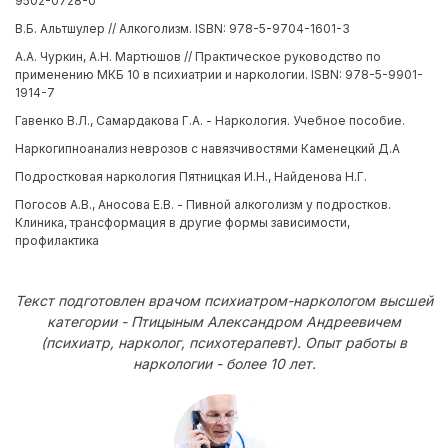
9502-0728-0
В.Б. Альтшулер // Алкоголизм. ISBN: 978-5-9704-1601-3
А.А. Чуркин, А.Н. Мартюшов // Практическое руководство по
применению МКБ 10 в психиатрии и наркологии. ISBN: 978-5-9901-
1914-7
Гавенко В.Л., Самардакова Г.А. - Наркология. Учебное пособие.
Наркогипноанализ неврозов с навязчивостями Каменецкий Д.А
Подростковая наркология Пятницкая И.Н., Найденова Н.Г.
Погосов А.В., Аносова Е.В. - Пивной алкоголизм у подростков.
Клиника, трансформация в другие формы зависимости,
профилактика
Текст подготовлен врачом психиатром-наркологом высшей
категории - Птицыным Александром Андреевичем
(психиатр, нарколог, психотерапевт). Опыт работы в
наркологии - более 10 лет.