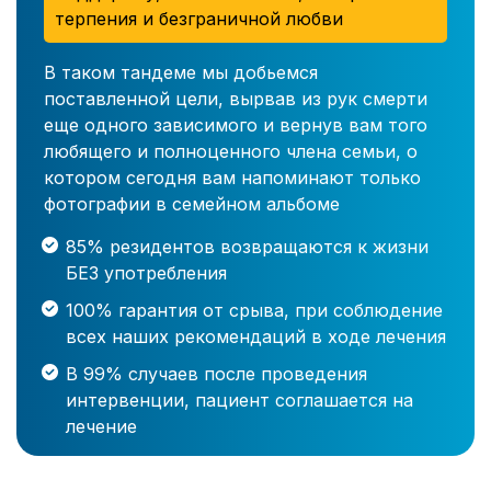
терпения и безграничной любви
В таком тандеме мы добьемся
поставленной цели, вырвав из рук смерти
еще одного зависимого и вернув вам того
любящего и полноценного члена семьи, о
котором сегодня вам напоминают только
фотографии в семейном альбоме
85% резидентов возвращаются к жизни
БЕЗ употребления
100% гарантия от срыва, при соблюдение
всех наших рекомендаций в ходе лечения
В 99% случаев после проведения
интервенции, пациент соглашается на
лечение