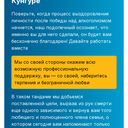
Кунгуре
Поверьте, когда процесс выздоровления
личности после победы над алкоголизмом
начнется, наш подопечный осознает, что
именно вы для него сделали, он будет вам
бесконечно благодарен! Давайте работать
вместе
Мы со своей стороны окажем всю
возможную профессиональную
поддержку, вы — со своей, наберитесь
терпения и безграничной любви
В таком тандеме мы добьемся
поставленной цели, вырвав из рук смерти
еще одного зависимого и вернув вам того
любящего и полноценного члена семьи, о
котором сегодня вам напоминают только