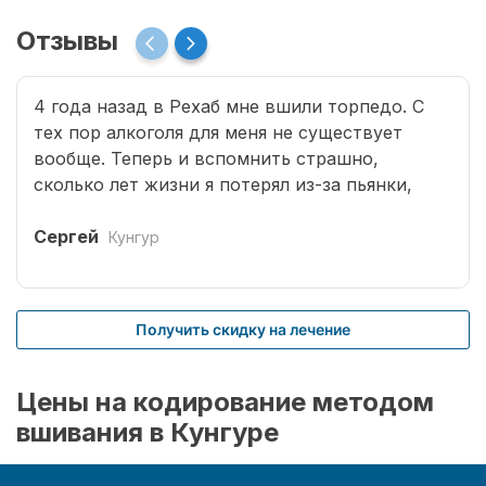
Отзывы
4 года назад в Рехаб мне вшили торпедо. С
тех пор алкоголя для меня не существует
вообще. Теперь и вспомнить страшно,
сколько лет жизни я потерял из-за пьянки,
сколько горя принес семье. Спасибо врачам за
мою новую жизнь.
Сергей
Кунгур
Получить скидку на лечение
Цены на кодирование методом
вшивания в Кунгуре