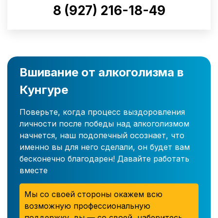
8 (927) 216-18-49
Вшивание от алкоголизма в
Кунгуре
Поверьте, когда процесс выздоровления
личности после победы над алкоголизмом
начнется, наш подопечный осознает, что
именно вы для него сделали, он будет вам
бесконечно благодарен! Давайте работать
вместе
Мы со своей стороны окажем всю
возможную профессиональную
поддержку, вы — со своей, наберитесь