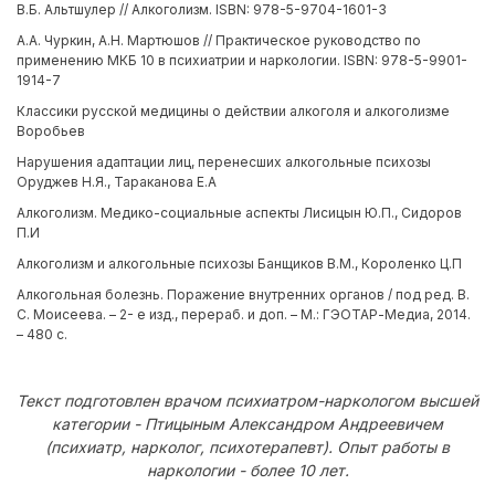
В.Б. Альтшулер // Алкоголизм. ISBN: 978-5-9704-1601-3
А.А. Чуркин, А.Н. Мартюшов // Практическое руководство по
применению МКБ 10 в психиатрии и наркологии. ISBN: 978-5-9901-
1914-7
Классики русской медицины о действии алкоголя и алкоголизме
Воробьев
Нарушения адаптации лиц, перенесших алкогольные психозы
Оруджев Н.Я., Тараканова Е.А
Алкоголизм. Медико-социальные аспекты Лисицын Ю.П., Сидоров
П.И
Алкоголизм и алкогольные психозы Банщиков В.М., Короленко Ц.П
Алкогольная болезнь. Поражение внутренних органов / под ред. В.
С. Моисеева. – 2- е изд., перераб. и доп. – М.: ГЭОТАР-Медиа, 2014.
– 480 с.
Текст подготовлен врачом психиатром-наркологом высшей
категории - Птицыным Александром Андреевичем
(психиатр, нарколог, психотерапевт). Опыт работы в
наркологии - более 10 лет.