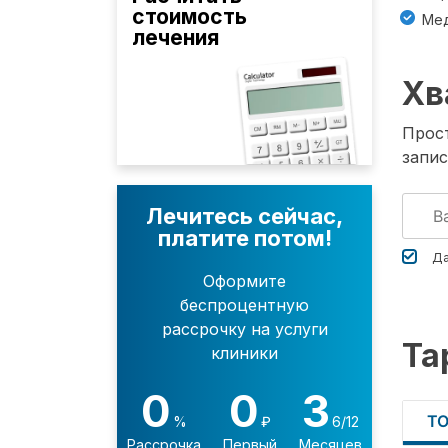
стоимость
Мед
лечения
Хв
Прост
запис
Лечитесь сейчас,
платите потом!
Да
Оформите
беспроцентную
рассрочку на услуги
Та
клиники
0
0
3
Т
%
₽
6/12
Рассрочка
Первый
Месяцев