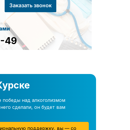
Заказать звонок
сами
8-49
Курске
е победы над алкоголизмом
него сделали, он будет вам
иональную поддержку, вы — со