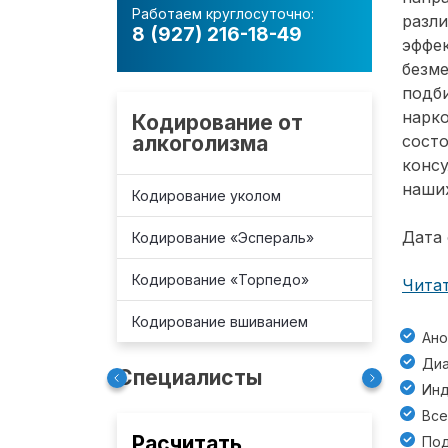
Работаем круглосуточно:
разл
8 (927) 216-18-49
эффе
безм
подб
нарко
Кодирование от
алкоголизма
состо
консу
наших
Кодирование уколом
Дата 
Кодирование «Эспераль»
Кодирование «Торпедо»
Читат
Кодирование вшиванием
Ано
Диа
Специалисты
Инд
Все
Расчитать
Под