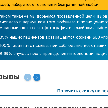
воей, наберитесь терпения и безграничной любви
таком тандеме мы добьемся поставленной цели, вырв
висимого и вернув вам того любящего и полноценного
м напоминают только фотографии в семейном альбом
85% наших пациентов возвращаются к жизни БЕЗ упо
100% гарантия от срыва, при соблюдение всех наших
В 99% случаев после проведения интервенции, пацие
зывы
Получить скидку на ле