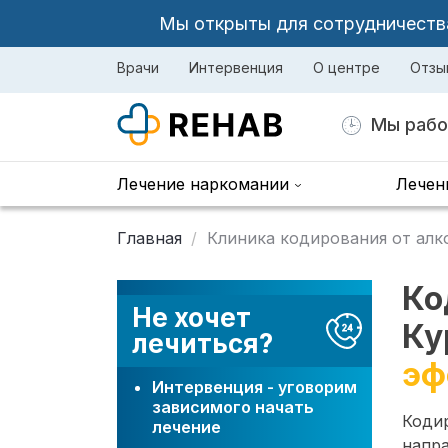
Мы открыты для сотрудничества 
Врачи
Интервенция
О центре
Отзы
Мы рабо
Лечение наркомании
Лечен
Главная
Клиника кодирования от алк
Ко
Не хочет
Ку
лечиться?
эф
Интервенция - уговорим
зависимого начать
Коди
лечение
напра