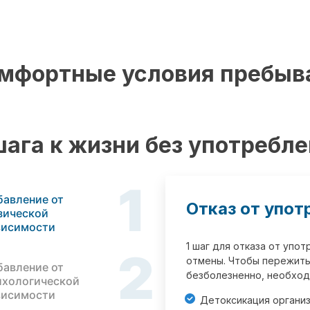
мфортные условия пребыв
шага к жизни без употребл
1
бавление от
Отказ от упот
зической
висимости
1 шаг для отказа от упо
2
отмены. Чтобы пережить
бавление от
безболезненно, необход
ихологической
висимости
Детоксикация органи