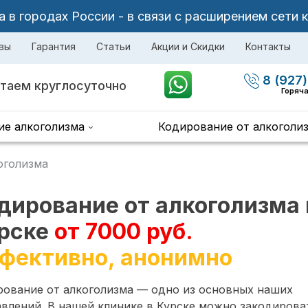
в городах России - в связи с расширением сети 
вы
Гарантия
Статьи
Акции и Скидки
Контакты
8 (927)
таем круглосуточно
Горяча
ие алкоголизма
Кодирование от алкоголи
оголизма
дирование от алкоголизма 
рске
от 7000 руб.
фективно, анонимно
рование от алкоголизма — одно из основных наших
влений. В нашей клинике в Курске можно закодирова