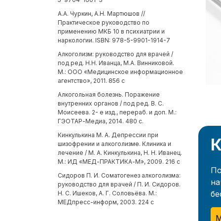
А.А. Чуркин, А.Н. Мартюшов //
Практическое руководство по
применению МКБ 10 в психиатрии и
наркологии. ISBN: 978-5-9901-1914-7
Алкоголизм: руководство для врачей /
под ред. Н.Н. Иванца, М.А. Винниковой.
М.: ООО «Медицинское информационное
агентство», 2011. 856 с
Алкогольная болезнь. Поражение
внутренних органов / под ред. В. С.
Моисеева. 2- е изд., перераб. и доп. М.:
ГЭОТАР-Медиа, 2014. 480 с.
Кинкулькина М. А. Депрессии при
К
шизофрении и алкоголизме. Клиника и
лечение / М. А. Кинкулькина, Н. Н. Иванец.
М.: ИД «МЕД-ПРАКТИКА-М», 2009. 216 с
По
Сидоров П. И. Соматогенез алкоголизма:
на
руководство для врачей / П. И. Сидоров.
бе
Н. С. Ишеков, А. Г. Соловьёва. М.:
МЕДпресс-информ, 2003. 224 с
М