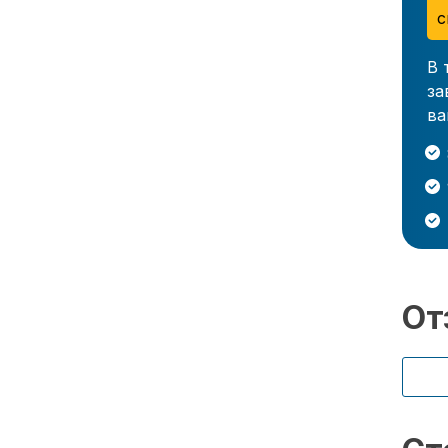
с
В 
за
ва
От