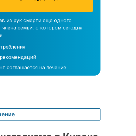
ав из рук смерти еще одного
 члена семьи, о котором сегодня
е
требления
 рекомендаций
нт соглашается на лечение
чение