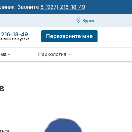
клиник.
Звоните
8 (927) 216-18-49
Курск
 216-18-49
Перезвоните мне
я линия в Курске
зма
Наркология
в
ться