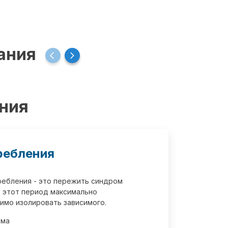
ания
ения
ребления
требления - это пережить синдром
 этот период максимально
имо изолировать зависимого.
зма