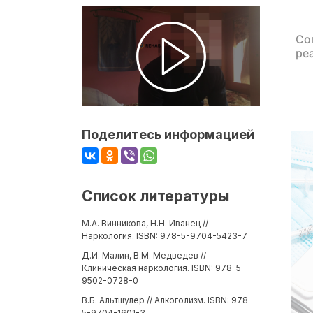
Со
ре
Поделитесь информацией
Список литературы
М.А. Винникова, Н.Н. Иванец //
Наркология. ISBN: 978-5-9704-5423-7
Д.И. Малин, В.М. Медведев //
Клиническая наркология. ISBN: 978-5-
9502-0728-0
В.Б. Альтшулер // Алкоголизм. ISBN: 978-
5-9704-1601-3