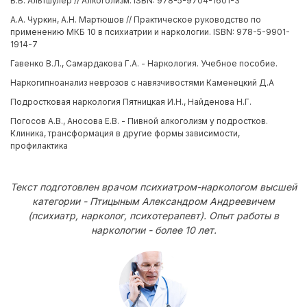
В.Б. Альтшулер // Алкоголизм. ISBN: 978-5-9704-1601-3
А.А. Чуркин, А.Н. Мартюшов // Практическое руководство по
применению МКБ 10 в психиатрии и наркологии. ISBN: 978-5-9901-
1914-7
Гавенко В.Л., Самардакова Г.А. - Наркология. Учебное пособие.
Наркогипноанализ неврозов с навязчивостями Каменецкий Д.А
Подростковая наркология Пятницкая И.Н., Найденова Н.Г.
Погосов А.В., Аносова Е.В. - Пивной алкоголизм у подростков.
Клиника, трансформация в другие формы зависимости,
профилактика
Текст подготовлен врачом психиатром-наркологом высшей
категории - Птицыным Александром Андреевичем
(психиатр, нарколог, психотерапевт). Опыт работы в
наркологии - более 10 лет.