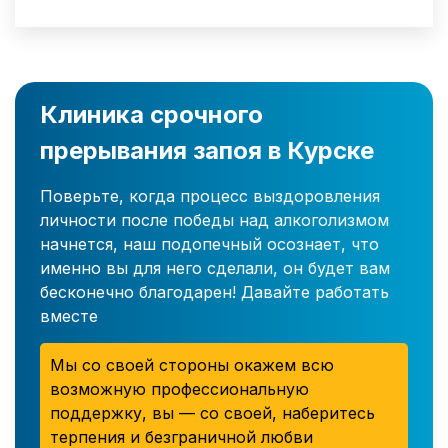
Клиника срочного
прерывания запоя в Курске
Поверьте, когда процесс выздоровления
личности после победы над алкоголизмом
начнется, наш подопечный осознает, что
именно вы для него сделали, он будет вам
бесконечно благодарен! Давайте работать
вместе
Мы со своей стороны окажем всю
возможную профессиональную
поддержку, вы — со своей, наберитесь
терпения и безграничной любви