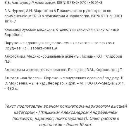
В.Б. Альтшулер // Алкоголизм. ISBN: 978-5-9704-1601-3
А.А. Чуркин, А.Н. Мартюшов // Практическое руководство по
применению МКБ 10 в психиатрии и наркологии. ISBN: 978-5-9901-
1914-7
Классики русской медицины о действии алкоголя и алкоголизме
Воробьев
Нарушения адаптации лиц, перенесших алкогольные психозы
Оруджев Н.Я., Тараканова Е.А
Алкоголизм. Медико-социальные аспекты Лисицын Ю.П., Сидоров
П.И
Алкоголизм и алкогольные психозы Банщиков В.М., Короленко Ц.П
Алкогольная болезнь. Поражение внутренних органов / под ред. В.
С. Моисеева. – 2- е изд., перераб. и доп. – М.: ГЭОТАР-Медиа, 2014.
– 480 с.
Текст подготовлен врачом психиатром-наркологом высшей
категории - Птицыным Александром Андреевичем
(психиатр, нарколог, психотерапевт). Опыт работы в
наркологии - более 10 лет.