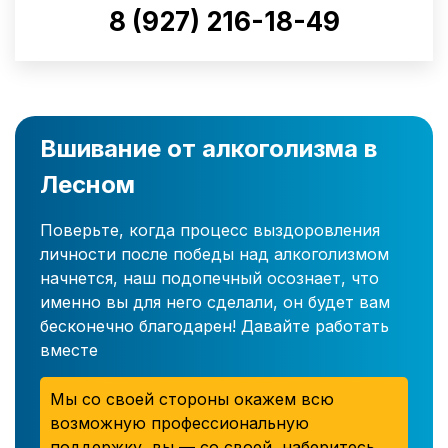
8 (927) 216-18-49
Вшивание от алкоголизма в
Лесном
Поверьте, когда процесс выздоровления
личности после победы над алкоголизмом
начнется, наш подопечный осознает, что
именно вы для него сделали, он будет вам
бесконечно благодарен! Давайте работать
вместе
Мы со своей стороны окажем всю
возможную профессиональную
поддержку, вы — со своей, наберитесь