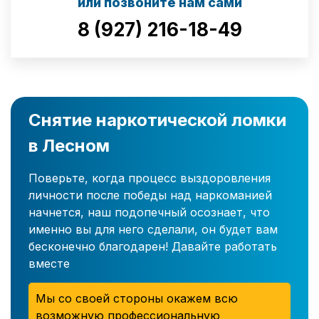
или позвоните нам сами
8 (927) 216-18-49
Снятие наркотической ломки
в Лесном
Поверьте, когда процесс выздоровления
личности после победы над наркоманией
начнется, наш подопечный осознает, что
именно вы для него сделали, он будет вам
бесконечно благодарен! Давайте работать
вместе
Мы со своей стороны окажем всю
возможную профессиональную