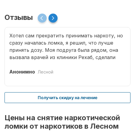
Отзывы
Хотел сам прекратить принимать наркоту, но
сразу началась ломка, я решил, что лучше
принять дозу. Моя подруга была рядом, она
вызвала врачей из клиники Рехаб, сделали
капельницы и сразу отпустило. Теперь думаю,
что надо там пролечиться основательно.
Анонимно
Лесной
Получить скидку на лечение
Цены на снятие наркотической
ломки от наркотиков в Лесном