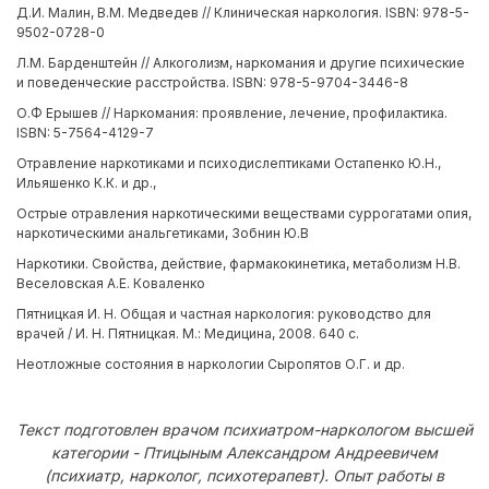
Д.И. Малин, В.М. Медведев // Клиническая наркология. ISBN: 978-5-
9502-0728-0
Л.М. Барденштейн // Алкоголизм, наркомания и другие психические
и поведенческие расстройства. ISBN: 978-5-9704-3446-8
О.Ф Ерышев // Наркомания: проявление, лечение, профилактика.
ISBN: 5-7564-4129-7
Отравление наркотиками и психодислептиками Остапенко Ю.Н.,
Ильяшенко К.К. и др.,
Острые отравления наркотическими веществами суррогатами опия,
наркотическими анальгетиками, Зобнин Ю.В
Наркотики. Свойства, действие, фармакокинетика, метаболизм Н.В.
Веселовская А.Е. Коваленко
Пятницкая И. Н. Общая и частная наркология: руководство для
врачей / И. Н. Пятницкая. М.: Медицина, 2008. 640 с.
Неотложные состояния в наркологии Сыропятов О.Г. и др.
Текст подготовлен врачом психиатром-наркологом высшей
категории - Птицыным Александром Андреевичем
(психиатр, нарколог, психотерапевт). Опыт работы в