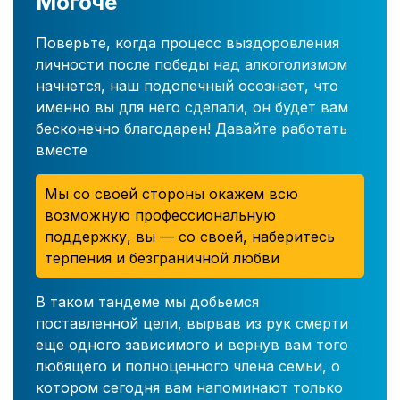
Могоче
Поверьте, когда процесс выздоровления
личности после победы над алкоголизмом
начнется, наш подопечный осознает, что
именно вы для него сделали, он будет вам
бесконечно благодарен! Давайте работать
вместе
Мы со своей стороны окажем всю
возможную профессиональную
поддержку, вы — со своей, наберитесь
терпения и безграничной любви
В таком тандеме мы добьемся
поставленной цели, вырвав из рук смерти
еще одного зависимого и вернув вам того
любящего и полноценного члена семьи, о
котором сегодня вам напоминают только