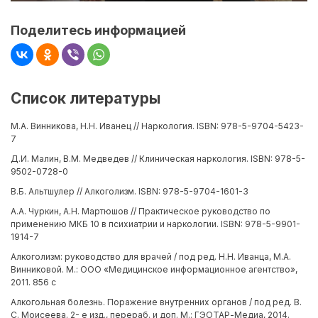
Поделитесь информацией
Список литературы
М.А. Винникова, Н.Н. Иванец // Наркология. ISBN: 978-5-9704-5423-
7
Д.И. Малин, В.М. Медведев // Клиническая наркология. ISBN: 978-5-
9502-0728-0
В.Б. Альтшулер // Алкоголизм. ISBN: 978-5-9704-1601-3
А.А. Чуркин, А.Н. Мартюшов // Практическое руководство по
применению МКБ 10 в психиатрии и наркологии. ISBN: 978-5-9901-
1914-7
Алкоголизм: руководство для врачей / под ред. Н.Н. Иванца, М.А.
Винниковой. М.: ООО «Медицинское информационное агентство»,
2011. 856 с
Алкогольная болезнь. Поражение внутренних органов / под ред. В.
С. Моисеева. 2- е изд., перераб. и доп. М.: ГЭОТАР-Медиа, 2014.