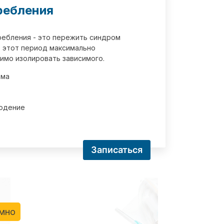
ребления
требления - это пережить синдром
 этот период максимально
имо изолировать зависимого.
зма
юдение
Записаться
имно