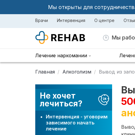
Мы открыты для сотрудничества 
Врачи
Интервенция
О центре
Отзы
Мы рабо
Лечение наркомании
Лечен
Главная
Алкоголизм
Вывод из запо
Вы
Не хочет
50
лечиться?
ан
Интервенция - уговорим
зависимого начать
Вывод
лечение
клини