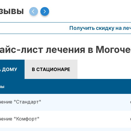
зывы
Получить скидку на ле
айс-лист лечения в Могоче
А ДОМУ
В СТАЦИОНАРЕ
ны
чение "Стандарт"
чение "Комфорт"