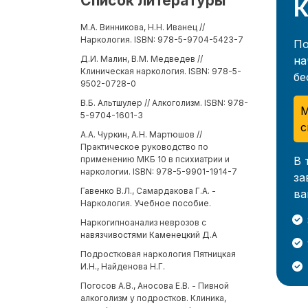
Список литературы
К
М.А. Винникова, Н.Н. Иванец //
Наркология. ISBN: 978-5-9704-5423-7
По
на
Д.И. Малин, В.М. Медведев //
Клиническая наркология. ISBN: 978-5-
бе
9502-0728-0
В.Б. Альтшулер // Алкоголизм. ISBN: 978-
М
5-9704-1601-3
с
А.А. Чуркин, А.Н. Мартюшов //
Практическое руководство по
В 
применению МКБ 10 в психиатрии и
наркологии. ISBN: 978-5-9901-1914-7
за
Гавенко В.Л., Самардакова Г.А. -
ва
Наркология. Учебное пособие.
Наркогипноанализ неврозов с
навязчивостями Каменецкий Д.А
Подростковая наркология Пятницкая
И.Н., Найденова Н.Г.
Погосов А.В., Аносова Е.В. - Пивной
алкоголизм у подростков. Клиника,