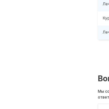
Ле
Ку
Леч
Во
Мы со
ответ