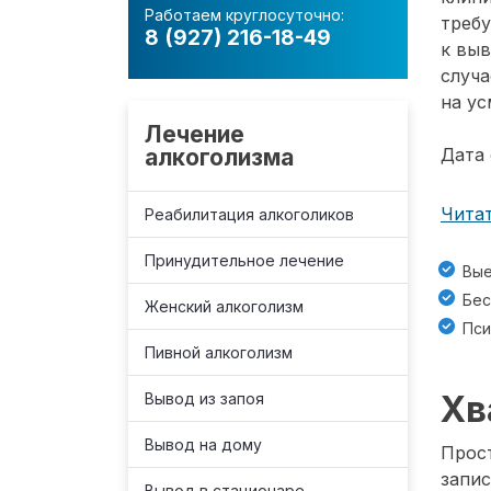
Работаем круглосуточно:
требу
8 (927) 216-18-49
к вы
случа
на ус
Лечение
алкоголизма
Дата 
Читат
Реабилитация алкоголиков
Принудительное лечение
Вые
Бес
Женский алкоголизм
Пси
Пивной алкоголизм
Хв
Вывод из запоя
Вывод на дому
Прост
запис
Вывод в стационаре