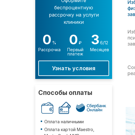
Оформите
Из
беспроцентную
фи
за
рассрочку на услуги
клиники
Из
0
0
3
пс
%
₽
6/12
за
Рассрочка
Первый
Месяцев
платеж
Со
Узнать условия
ре
Способы оплаты
Оплата наличными
Оплата картой Maestro,