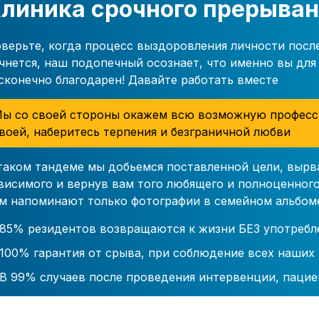
линика срочного прерыван
верьте, когда процесс выздоровления личности посл
чнется, наш подопечный осознает, что именно вы для 
сконечно благодарен! Давайте работать вместе
ы со своей стороны окажем всю возможную професс
воей, наберитесь терпения и безграничной любви
таком тандеме мы добьемся поставленной цели, вырв
висимого и вернув вам того любящего и полноценного
м напоминают только фотографии в семейном альбом
85% резидентов возвращаются к жизни БЕЗ употребл
100% гарантия от срыва, при соблюдение всех наших
В 99% случаев после проведения интервенции, пацие