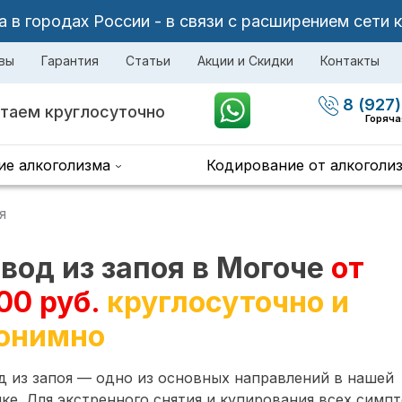
в городах России - в связи с расширением сети 
вы
Гарантия
Статьи
Акции и Скидки
Контакты
8 (927)
таем круглосуточно
Горяча
ие алкоголизма
Кодирование от алкоголи
я
вод из запоя в Могоче
от
00 руб.
круглосуточно и
онимно
 из запоя — одно из основных направлений в нашей
ке. Для экстренного снятия и купирования всех симп