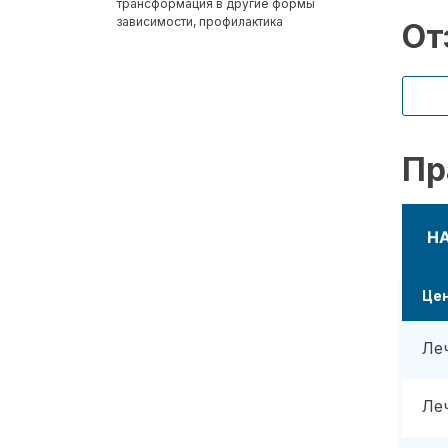
трансформация в другие формы
зависимости, профилактика
От
Пр
Н
Це
Ле
Ле