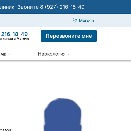
клиник.
Звоните
8 (927) 216-18-49
Могоча
 216-18-49
Перезвоните мне
я линия в Могоче
зма
Наркология
томов