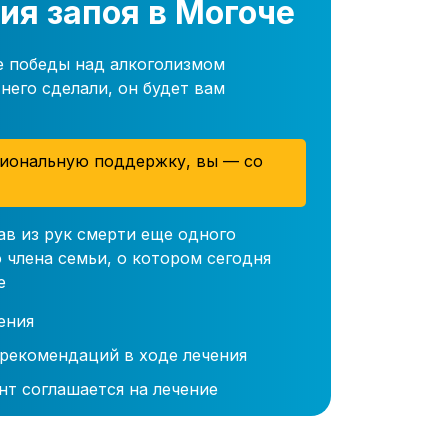
ия запоя в Могоче
е победы над алкоголизмом
него сделали, он будет вам
иональную поддержку, вы — со
ав из рук смерти еще одного
 члена семьи, о котором сегодня
е
ения
 рекомендаций в ходе лечения
нт соглашается на лечение