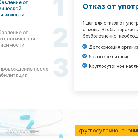
1
бавление от
Отказ от упот
зической
висимости
1 шаг для отказа от упо
2
отмены. Чтобы пережить
бавление от
безболезненно, необход
ихологической
висимости
Детоксикация органи
3
5 разовое питание
Круглосуточное набл
провождение после
абилитации
круглосуточно, анон