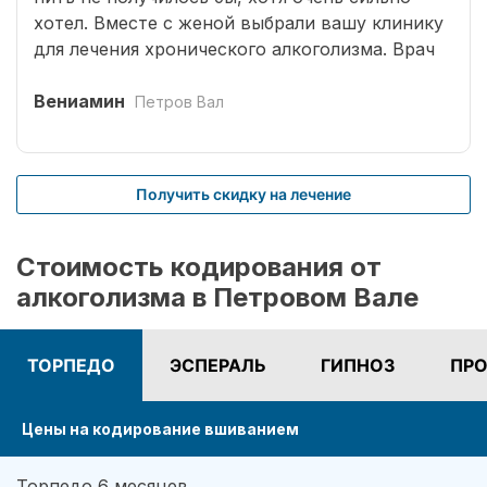
хотел. Вместе с женой выбрали вашу клинику
для лечения хронического алкоголизма. Врач
выбрал оптимальный способ кодирования
сроком на три года. Вшивание препаратов
Вениамин
Петров Вал
безболезненное. После чего было комплексное
лечение. Врачом наркологом было подобрано
несколько начальных эффективных методик
Получить скидку на лечение
для меня. Я завязал с приемом спиртных
напитков (Без лирики со стороны жены,
конечно не обошлось.). На учете нигде не
Стоимость кодирования от
состою. И вот срок кодировки уже прошел,
алкоголизма в Петровом Вале
но я пить не хочу совсем. Я отказался от
употребления алкоголя навсегда. Спасибо!
ТОРПЕДО
ЭСПЕРАЛЬ
ГИПНОЗ
ПРО
Цены на кодирование вшиванием
Торпедо 6 месяцев