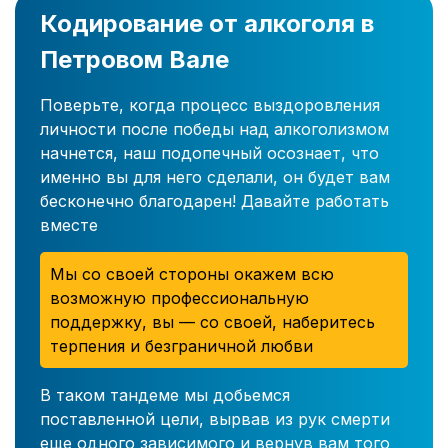
Кодирование от алкоголя в
Петровом Вале
Поверьте, когда процесс выздоровления
личности после победы над алкоголизмом
начнется, наш подопечный осознает, что
именно вы для него сделали, он будет вам
бесконечно благодарен! Давайте работать
вместе
Мы со своей стороны окажем всю
возможную профессиональную
поддержку, вы — со своей, наберитесь
терпения и безграничной любви
В таком тандеме мы добьемся
поставленной цели, вырвав из рук смерти
еще одного зависимого и вернув вам того