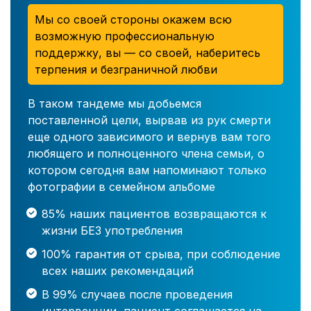
Мы со своей стороны окажем всю
возможную профессиональную
поддержку, вы — со своей, наберитесь
терпения и безграничной любви
В таком тандеме мы добьемся
поставленной цели, вырвав из рук смерти
еще одного зависимого и вернув вам того
любящего и полноценного члена семьи, о
котором сегодня вам напоминают только
фотографии в семейном альбоме
85% наших пациентов возвращаются к
жизни БЕЗ употребления
100% гарантия от срыва, при соблюдение
всех наших рекомендаций
В 99% случаев после проведения