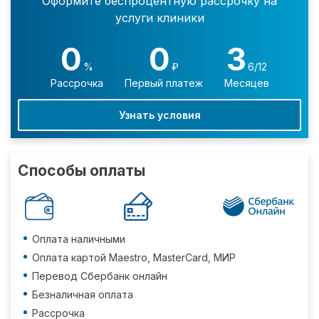
Оформите беспроцентную рассрочку на
услуги клиники
0
0
3
%
₽
6/12
Рассрочка
Первый платеж
Месяцев
Узнать условия
Способы оплаты
Оплата наличными
Оплата картой Maestro, MasterCard, МИР
Перевод Сбербанк онлайн
Безналичная оплата
Рассрочка