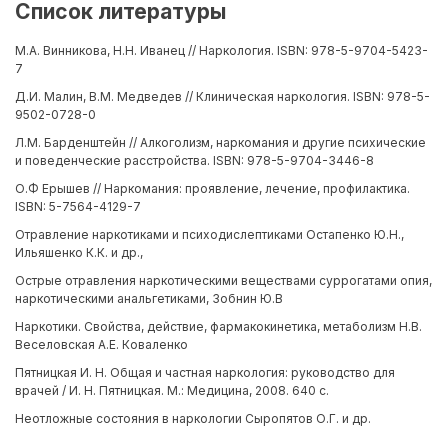
Список литературы
М.А. Винникова, Н.Н. Иванец // Наркология. ISBN: 978-5-9704-5423-
7
Д.И. Малин, В.М. Медведев // Клиническая наркология. ISBN: 978-5-
9502-0728-0
Л.М. Барденштейн // Алкоголизм, наркомания и другие психические
и поведенческие расстройства. ISBN: 978-5-9704-3446-8
О.Ф Ерышев // Наркомания: проявление, лечение, профилактика.
ISBN: 5-7564-4129-7
Отравление наркотиками и психодислептиками Остапенко Ю.Н.,
Ильяшенко К.К. и др.,
Острые отравления наркотическими веществами суррогатами опия,
наркотическими анальгетиками, Зобнин Ю.В
Наркотики. Свойства, действие, фармакокинетика, метаболизм Н.В.
Веселовская А.Е. Коваленко
Пятницкая И. Н. Общая и частная наркология: руководство для
врачей / И. Н. Пятницкая. М.: Медицина, 2008. 640 с.
Неотложные состояния в наркологии Сыропятов О.Г. и др.