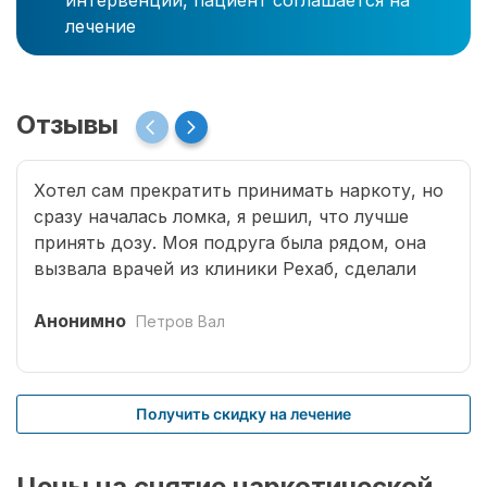
интервенции, пациент соглашается на
лечение
Отзывы
Хотел сам прекратить принимать наркоту, но
сразу началась ломка, я решил, что лучше
принять дозу. Моя подруга была рядом, она
вызвала врачей из клиники Рехаб, сделали
капельницы и сразу отпустило. Теперь думаю,
что надо там пролечиться основательно.
Анонимно
Петров Вал
Получить скидку на лечение
Цены на снятие наркотической