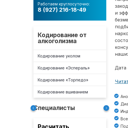
Работаем круглосуточно:
зако
8 (927) 216-18-49
и эф
безм
подб
нарко
Кодирование от
алкоголизма
состо
консу
наших
Кодирование уколом
Дата 
Кодирование «Эспераль»
Кодирование «Торпедо»
Читат
Кодирование вшиванием
Ано
Диа
Специалисты
Инд
Все
Расчитать
Под