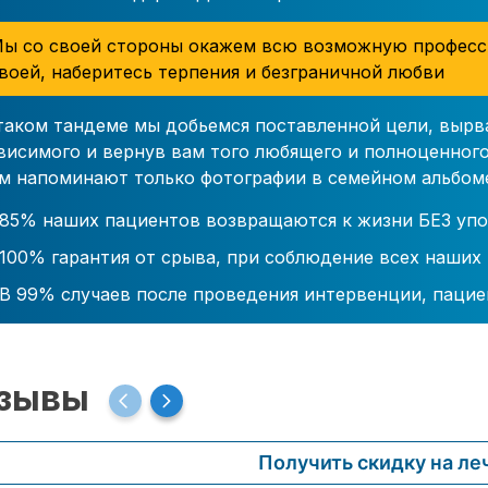
ы со своей стороны окажем всю возможную професс
воей, наберитесь терпения и безграничной любви
таком тандеме мы добьемся поставленной цели, вырв
висимого и вернув вам того любящего и полноценного
м напоминают только фотографии в семейном альбом
85% наших пациентов возвращаются к жизни БЕЗ упо
100% гарантия от срыва, при соблюдение всех наших
В 99% случаев после проведения интервенции, пацие
зывы
Получить скидку на ле