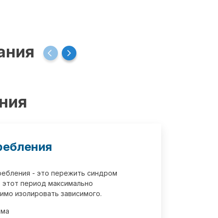
ания
ения
ребления
требления - это пережить синдром
 этот период максимально
имо изолировать зависимого.
зма