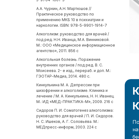
А.А. Чуркин, А.Н. Мартюшов //
Практическое руководство по
применению МКБ 10 в психиатрии и
наркологии. ISBN: 978-5-9901-1914-7
Алкоголизм: руководство для врачей /
под ред. Н.Н. Иванца, М.А. Винниковой.
М.: ООО «Медицинское информационное
агентство», 2011. 856 с
Алкогольная болезнь. Поражение
внутренних органов / под ред. В. С.
Моисеева. 2- е изд., перераб. и доп. М.:
ГЭОТАР-Медиа, 2014. 480 с.
Кинкулькина М. А. Депрессии при
К
шизофрении и алкоголизме. Клиника и
лечение / М. А. Кинкулькина, Н. Н. Иванец.
М.: ИД «МЕД-ПРАКТИКА-М», 2009. 216 с
К
Сидоров П. И. Соматогенез алкоголизма:
руководство для врачей / П. И. Сидоров.
По
Н. С. Ишеков, А. Г. Соловьёва. М.:
МЕДпресс-информ, 2003. 224 с
на
бе