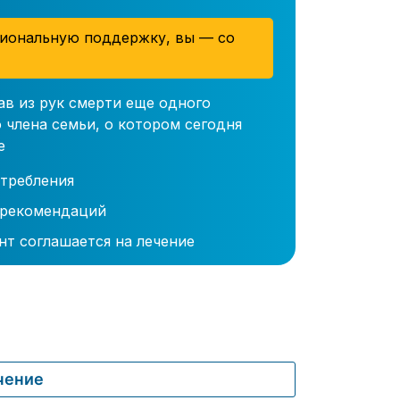
иональную поддержку, вы — со
ав из рук смерти еще одного
 члена семьи, о котором сегодня
е
требления
 рекомендаций
нт соглашается на лечение
чение