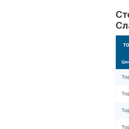
Ст
Сл
Т
Це
То
То
То
То