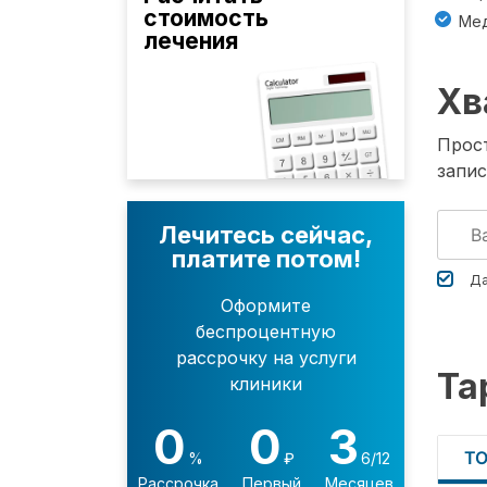
стоимость
Мед
лечения
Хв
Прост
запис
Лечитесь сейчас,
платите потом!
Да
Оформите
беспроцентную
рассрочку на услуги
Та
клиники
0
0
3
Т
%
₽
6/12
Рассрочка
Первый
Месяцев