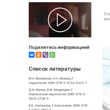
Со
ре
Поделитесь информацией
Список литературы
М.А. Винникова, Н.Н. Иванец //
Наркология. ISBN: 978-5-9704-5423-7
Д.И. Малин, В.М. Медведев //
Клиническая наркология. ISBN: 978-5-
9502-0728-0
В.Б. Альтшулер // Алкоголизм. ISBN: 978-
5-9704-1601-3