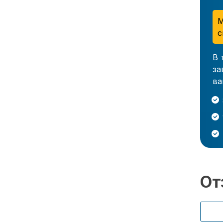
М
с
В 
за
ва
От