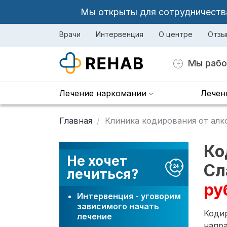
Мы открыты для сотрудничества 
Врачи
Интервенция
О центре
Отзы
Мы рабо
Лечение наркомании
Лечен
Главная
Клиника кодирования от алк
Ко
Не хочет
Сл
лечиться?
ру
Интервенция - уговорим
зависимого начать
Коди
лечение
напра