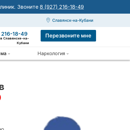
клиник.
Звоните
8 (927) 216-18-49
Славянск-на-Кубани
 216-18-49
Перезвоните мне
 в Славянске-на-
Кубани
зма
Наркология
в
0
но