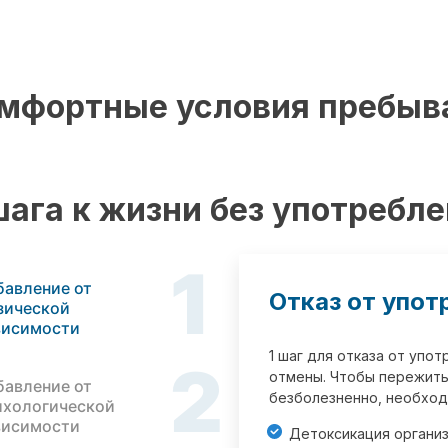
мфортные условия пребыв
шага к жизни без употребл
1
бавление от
Отказ от упот
зической
висимости
1 шаг для отказа от упо
2
отмены. Чтобы пережить
бавление от
безболезненно, необход
ихологической
висимости
Детоксикация органи