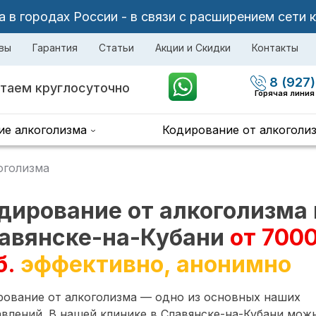
в городах России - в связи с расширением сети 
вы
Гарантия
Статьи
Акции и Скидки
Контакты
8 (927)
таем круглосуточно
Горячая линия
ие алкоголизма
Кодирование от алкоголи
оголизма
дирование от алкоголизма 
авянске-на-Кубани
от 700
б.
эффективно, анонимно
рование от алкоголизма — одно из основных наших
влений. В нашей клинике в Славянске-на-Кубани мож