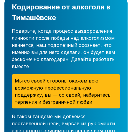
Кодирование от алкоголя в
Тимашёвске
Поверьте, когда процесс выздоровления
личности после победы над алкоголизмом
начнется, наш подопечный осознает, что
именно вы для него сделали, он будет вам
бесконечно благодарен! Давайте работать
вместе
Мы со своей стороны окажем всю
возможную профессиональную
поддержку, вы — со своей, наберитесь
терпения и безграничной любви
В таком тандеме мы добьемся
поставленной цели, вырвав из рук смерти
еще одного зависимого и вернув вам того