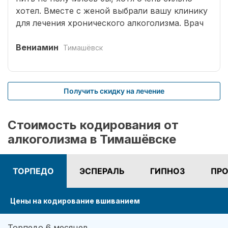
хотел. Вместе с женой выбрали вашу клинику
для лечения хронического алкоголизма. Врач
выбрал оптимальный способ кодирования
сроком на три года. Вшивание препаратов
Вениамин
Тимашёвск
безболезненное. После чего было комплексное
лечение. Врачом наркологом было подобрано
несколько начальных эффективных методик
Получить скидку на лечение
для меня. Я завязал с приемом спиртных
напитков (Без лирики со стороны жены,
конечно не обошлось.). На учете нигде не
Стоимость кодирования от
состою. И вот срок кодировки уже прошел,
алкоголизма в Тимашёвске
но я пить не хочу совсем. Я отказался от
употребления алкоголя навсегда. Спасибо!
ТОРПЕДО
ЭСПЕРАЛЬ
ГИПНОЗ
ПРО
Цены на кодирование вшиванием
Торпедо 6 месяцев