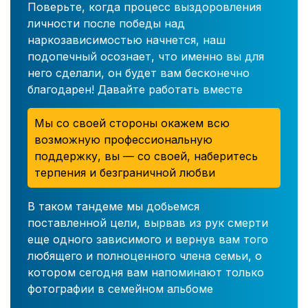
Поверьте, когда процесс выздоровления
личности после победы над
наркозависимостью начнется, наш
подопечный осознает, что именно вы для
него сделали, он будет вам бесконечно
благодарен! Давайте работать вместе
Мы со своей стороны окажем всю
возможную профессиональную
поддержку, вы — со своей, наберитесь
терпения и безграничной любви
В таком тандеме мы добьемся
поставленной цели, вырвав из рук смерти
еще одного зависимого и вернув вам того
любящего и полноценного члена семьи, о
котором сегодня вам напоминают только
фотографии в семейном альбоме