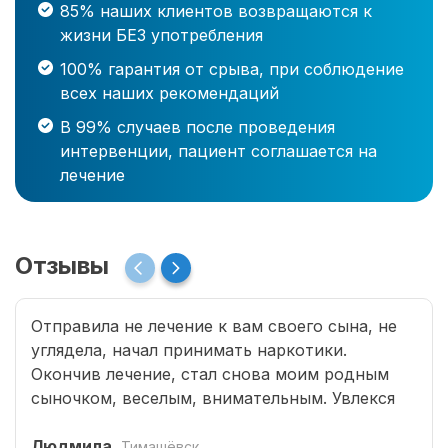
85% наших клиентов возвращаются к
жизни БЕЗ употребления
100% гарантия от срыва, при соблюдение
всех наших рекомендаций
В 99% случаев после проведения
интервенции, пациент соглашается на
лечение
Отзывы
Отправила не лечение к вам своего сына, не
углядела, начал принимать наркотики.
Окончив лечение, стал снова моим родным
сыночком, веселым, внимательным. Увлекся
программированием, занимается бегом.
Страшно подумать, что было бы без помощи
Людмила
Тимашёвск