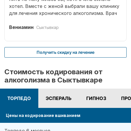
хотел. Вместе с женой выбрали вашу клинику
для лечения хронического алкоголизма. Врач
выбрал оптимальный способ кодирования
сроком на три года. Вшивание препаратов
Вениамин
Сыктывкар
безболезненное. После чего было комплексное
лечение. Врачом наркологом было подобрано
несколько начальных эффективных методик
Получить скидку на лечение
для меня. Я завязал с приемом спиртных
напитков (Без лирики со стороны жены,
конечно не обошлось.). На учете нигде не
Стоимость кодирования от
состою. И вот срок кодировки уже прошел,
алкоголизма в Сыктывкаре
но я пить не хочу совсем. Я отказался от
употребления алкоголя навсегда. Спасибо!
ТОРПЕДО
ЭСПЕРАЛЬ
ГИПНОЗ
ПРО
Цены на кодирование вшиванием
Торпедо 6 месяцев