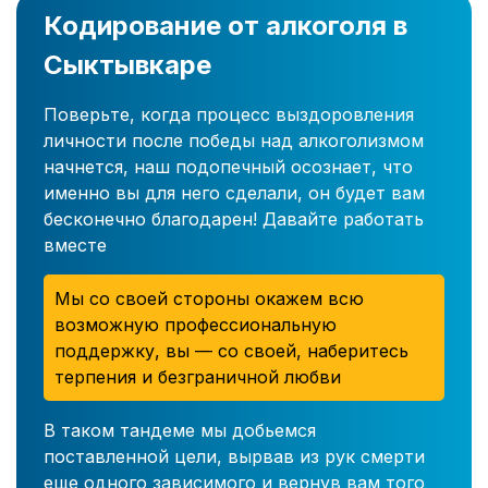
Кодирование от алкоголя в
Сыктывкаре
Поверьте, когда процесс выздоровления
личности после победы над алкоголизмом
начнется, наш подопечный осознает, что
именно вы для него сделали, он будет вам
бесконечно благодарен! Давайте работать
вместе
Мы со своей стороны окажем всю
возможную профессиональную
поддержку, вы — со своей, наберитесь
терпения и безграничной любви
В таком тандеме мы добьемся
поставленной цели, вырвав из рук смерти
еще одного зависимого и вернув вам того