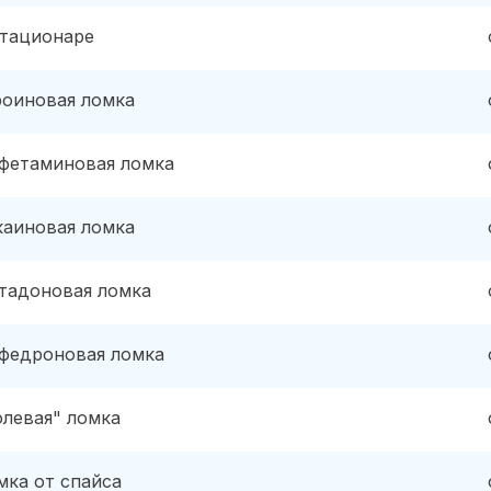
стационаре
роиновая ломка
фетаминовая ломка
каиновая ломка
тадоновая ломка
федроновая ломка
олевая" ломка
мка от спайса