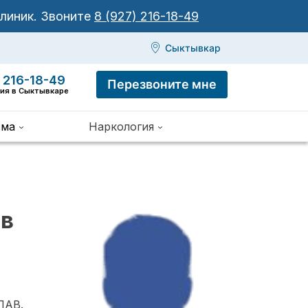
клиник.
Звоните
8 (927) 216-18-49
Сыктывкар
 216-18-49
Перезвоните мне
ния в Сыктывкаре
зма
Наркология
 в
ПАВ.