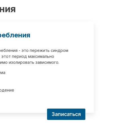
ения
ребления
требления - это пережить синдром
 этот период максимально
имо изолировать зависимого.
зма
юдение
Записаться