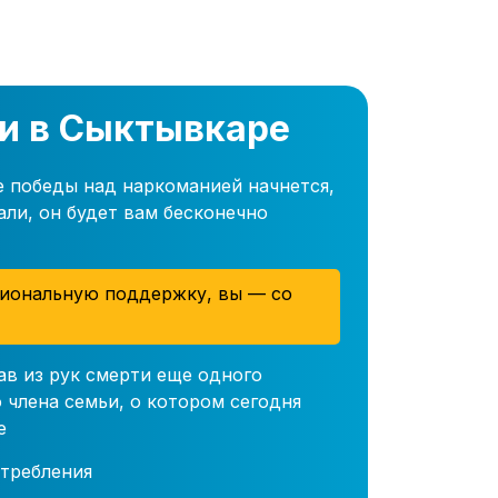
и в Сыктывкаре
е победы над наркоманией начнется,
али, он будет вам бесконечно
иональную поддержку, вы — со
ав из рук смерти еще одного
 члена семьи, о котором сегодня
е
требления