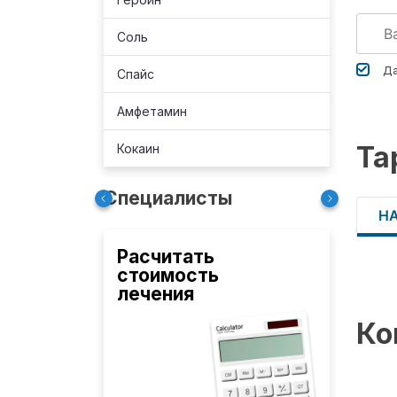
Соль
Да
Спайс
Амфетамин
Та
Кокаин
Специалисты
Н
Расчитать
стоимость
лечения
Ко