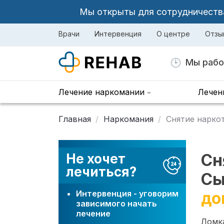
Мы открыты для сотрудничества 
Врачи
Интервенция
О центре
Отзы
Мы рабо
Лечение наркомании
Лечен
Главная
Наркомания
Снятие нарко
Сн
Не хочет
лечиться?
Сы
Интервенция - уговорим
до
зависимого начать
лечение
Ломка