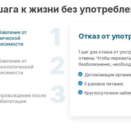
шага к жизни без употребл
1
бавление от
Отказ от упот
зической
висимости
1 шаг для отказа от упо
2
отмены. Чтобы пережить
бавление от
безболезненно, необход
ихологической
висимости
Детоксикация органи
3
5 разовое питание
Круглосуточное набл
провождение после
абилитации