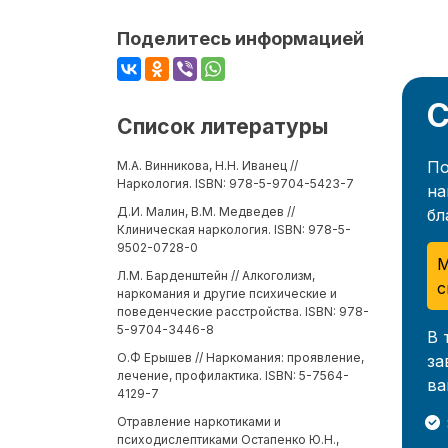
Поделитесь информацией
С
Список литературы
По
М.А. Винникова, Н.Н. Иванец //
Наркология. ISBN: 978-5-9704-5423-7
на
Д.И. Малин, В.М. Медведев //
бл
Клиническая наркология. ISBN: 978-5-
9502-0728-0
М
Л.М. Барденштейн // Алкоголизм,
с
наркомания и другие психические и
поведенческие расстройства. ISBN: 978-
5-9704-3446-8
В 
О.Ф Ерышев // Наркомания: проявление,
за
лечение, профилактика. ISBN: 5-7564-
ва
4129-7
Отравление наркотиками и
психодислептиками Остапенко Ю.Н.,