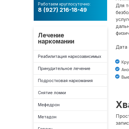
Работаем круглосуточно:
Для т
8 (927) 216-18-49
безб
услуг
даль
физич
Лечение
наркомании
Дата 
Реабилитация наркозависимых
Кру
Принудительное лечение
Ано
Вые
Подростковая наркомания
Снятие ломки
Хв
Мефедрон
Прост
Метадон
запис
Героин