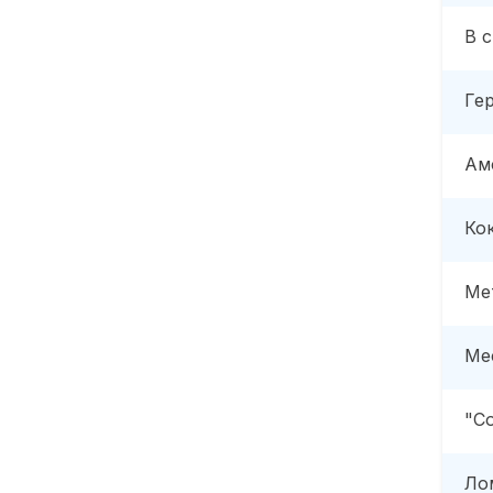
В 
Ге
Ам
Ко
Ме
Ме
"С
Ло