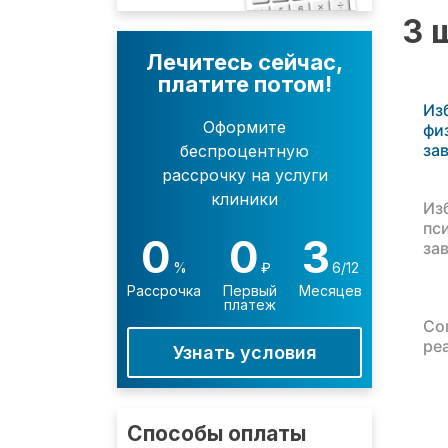
3 
Лечитесь сейчас,
платите потом!
Из
Оформите
фи
за
беспроцентную
рассрочку на услуги
клиники
Из
пс
0
0
3
за
%
₽
6/12
Рассрочка
Первый
Месяцев
платеж
Со
ре
Узнать условия
Способы оплаты