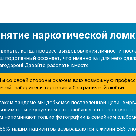
нятие наркотической ломк
верьте, когда процесс выздоровления личности посл
ш подопечный осознает, что именно вы для него сдел
агодарен! Давайте работать вместе
ы со своей стороны окажем всю возможную професс
воей, наберитесь терпения и безграничной любви
таком тандеме мы добьемся поставленной цели, вырв
висимого и вернув вам того любящего и полноценного
м напоминают только фотографии в семейном альбом
85% наших пациентов возвращаются к жизни БЕЗ упо