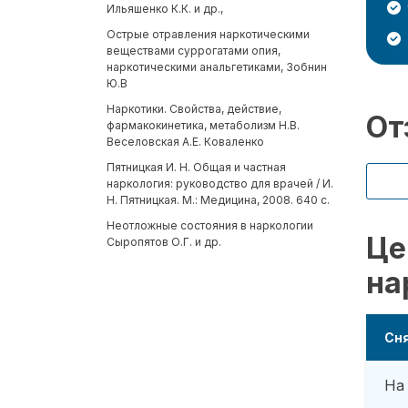
Ильяшенко К.К. и др.,
Острые отравления наркотическими
веществами суррогатами опия,
наркотическими анальгетиками, Зобнин
Ю.В
Наркотики. Свойства, действие,
От
фармакокинетика, метаболизм Н.В.
Веселовская А.Е. Коваленко
Пятницкая И. Н. Общая и частная
наркология: руководство для врачей / И.
Н. Пятницкая. М.: Медицина, 2008. 640 с.
Неотложные состояния в наркологии
Це
Сыропятов О.Г. и др.
на
Сня
На