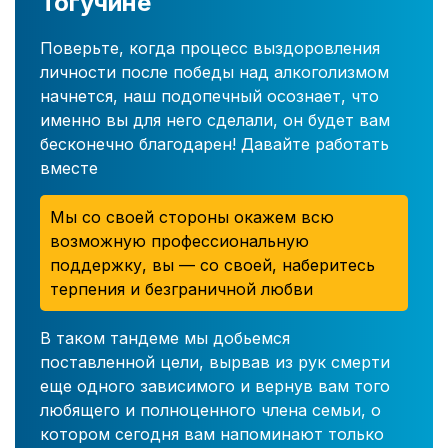
Тогучине
Поверьте, когда процесс выздоровления
личности после победы над алкоголизмом
начнется, наш подопечный осознает, что
именно вы для него сделали, он будет вам
бесконечно благодарен! Давайте работать
вместе
Мы со своей стороны окажем всю
возможную профессиональную
поддержку, вы — со своей, наберитесь
терпения и безграничной любви
В таком тандеме мы добьемся
поставленной цели, вырвав из рук смерти
еще одного зависимого и вернув вам того
любящего и полноценного члена семьи, о
котором сегодня вам напоминают только