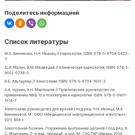
Поделитесь информацией
Список литературы
М.А. Винникова, Н.Н. Иванец // Наркология. ISBN: 978-5-9704-5423-
7
Д.И. Малин, В.М. Медведев // Клиническая наркология. ISBN: 978-5-
9502-0728-0
В.Б. Альтшулер // Алкоголизм. ISBN: 978-5-9704-1601-3
А.А. Чуркин, А.Н. Мартюшов // Практическое руководство по
применению МКБ 10 в психиатрии и наркологии. ISBN: 978-5-9901-
1914-7
Алкоголизм: руководство для врачей / под ред. Н.Н. Иванца, М.А.
Винниковой. М.: ООО «Медицинское информационное агентство»,
2011. 856 с
Алкогольная болезнь. Поражение внутренних органов / под ред. В.
С. Моисеева. 2- е изд., перераб. и доп. М.: ГЭОТАР-Медиа, 2014.